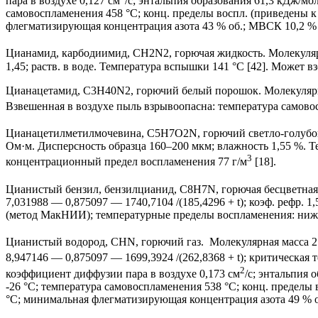
пара в воздухе 0,127 см
/с; энтальпия образования 61,3 кДж/мо
самовоспламенения 458 °С; конц. пределы воспл. (приведены к
флегматизирующая концентрация азота 43 % об.; МВСК 10,2 % о
Цианамид, карбодиимид, CH2N2, горючая жидкость. Молекулярн
1,45; раств. в воде. Температура вспышки 141 °С [42]. Может в
Цианацетамид, C3H40N2, горючий белый порошок. Молекулярная
Взвешенная в воздухе пыль взрывоопасна: температура самов
Цианацетилметилмочевина, C5H7O2N, горючий светло-голубой п
Ом·м. Дисперсность образца 160–200 мкм; влажность 1,55 %. 
3
концентрационный предел воспламенения 77 г/м
[18].
Цианистый бензил, бензилцианид, C8H7N, горючая бесцветная 
7,031988 — 0,875097 — 1740,7104 /(185,4296 + t); коэф. рефр.
(метод МакНИИ); температурные пределы воспламенения: нижни
Цианистый водород, CHN, горючий газ. Молекулярная масса 27
8,947146 — 0,875097 — 1699,3924 /(262,8368 + t); критическая 
2
коэффициент диффузии пара в воздухе 0,173 см
/с; энтальпия
-26 °С; температура самовоспламенения 538 °С; конц. пределы 
°С; минимальная флегматизирующая концентрация азота 49 % об