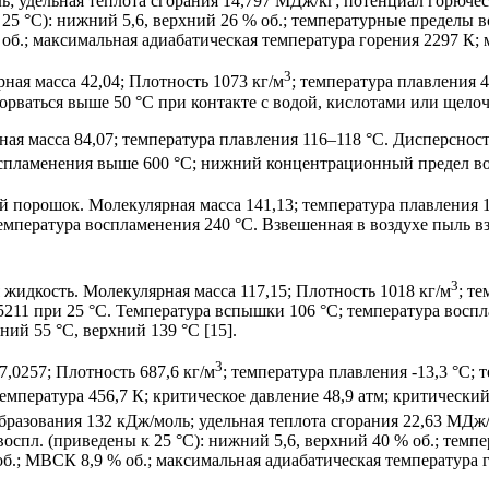
ль; удельная теплота сгорания 14,797 МДж/кг; потенциал горюче
 25 °С): нижний 5,6, верхний 26 % об.; температурные пределы 
б.; максимальная адиабатическая температура горения 2297 К; 
3
ая масса 42,04; Плотность 1073 кг/м
; температура плавления 4
зорваться выше 50 °С при контакте с водой, кислотами или щелоч
 масса 84,07; температура плавления 116–118 °С. Дисперсность
оспламенения выше 600 °С; нижний концентрационный предел во
орошок. Молекулярная масса 141,13; температура плавления 19
Температура воспламенения 240 °С. Взвешенная в воздухе пыль 
3
жидкость. Молекулярная масса 117,15; Плотность 1018 кг/м
; те
 1,5211 при 25 °С. Температура вспышки 106 °С; температура вос
й 55 °С, верхний 139 °С [15].
3
,0257; Плотность 687,6 кг/м
; температура плавления -13,3 °С; 
температура 456,7 К; критическое давление 48,9 атм; критически
 образования 132 кДж/моль; удельная теплота сгорания 22,63 МД
воспл. (приведены к 25 °С): нижний 5,6, верхний 40 % об.; тем
.; МВСК 8,9 % об.; максимальная адиабатическая температура г