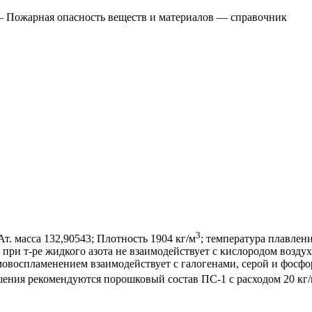
Пожарная опасность веществ и материалов — справочник
3
. масса 132,90543; Плотность 1904 кг/м
; температура плавлени
при т-ре жидкого азота не взаимодействует с кислородом воздуха
мовоспламенением взаимодействует с галогенами, серой и фосфо
шения рекомендуются порошковый состав ПС-1 с расходом 20 кг