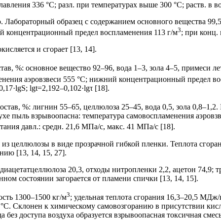
авления 336 °С; разл. при температурах выше 300 °С; раств. в во
. Лабораторный образец с содержанием основного вещества 99,5
3
ний концентрационный предел воспламенения 113 г/м
; при конц.
исляется и сгорает [13, 14].
, %: основное вещество 92–96, вода 1–3, зола 4–5, примеси лет
енения аэровзвеси 555 °С; нижний концентрационный предел вос
7·lgS; lgt=2,192–0,102·lgτ [18].
тав, %: лигнин 55–65, целлюлоза 25–45, вода 0,5, зола 0,8–1,2.
здухе пыль взрывоопасна: температура самовоспламенения аэров
ания давл.: средн. 21,6 МПа/с, макс. 41 МПа/с [18].
из целлюлозы в виде прозрачной гибкой пленки. Теплота сгоран
ю [13, 14, 15, 27].
иацетатцеллюлоза 20,3, отходы нитропленки 2,2, ацетон 74,9; т
ном состоянии загорается от пламени спички [13, 14, 15].
3
сть 1300–1500 кг/м
; удельная теплота сгорания 16,3–20,5 МДж/
 °С. Склонен к химическому самовозгоранию в присутствии кис
а без доступа воздуха образуется взрывоопасная токсичная смес