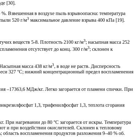
де [30].
 %. Взвешенная в воздухе пыль взрывоопасна: температура
3
 пыли 520 г/м
максимальное давление взрыва 400 кПа [19].
3
учих веществ 5-8. Плотность 2100 кг/м
; насыпная масса 252
3
пламенения отсутствует до конц. 300 г/м
; склонен к
3
 Насыпная масса 438 кг/м
, в воде не раств. Дисперсность
звеси 327 °С; нижний концентрационный предел воспламенения
ия –17363,6 МДж/кг. Легко загорается от пламени спички. При
рикрезилфосфат 1,3, трифенилфосфат 1,3, теплота сгорания
кг. При нагревании до 80 °С загорается от искры. Температура
лот и при воздействии окислителей. Склонен к тепловому
ь; область воспламенения продуктов разложения 9–40 % об.