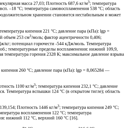
3
улярная масса 27,03; Плотность 687,6 кг/м
; температура
 всп. –18 °С; температура самовоспламенения 538 °С; область
 продолжительном хранении становится нестабильным и может
 температура кипения 221 °С; давление пара (кПа): lgp =
3
ий объем 253 см
/моль; фактор ацентричности 0,406;
МДж/кг; потенциал горючести -544 кДж/моль. Температура
 об.; температурные пределы воспламенения: нижний 109,9,
ая температура горения 2328 К; максимальное давление взрыва
 кипения 260 °С; давление пара (кПа): lgp = 8,065284 —
3
тность 1100 кг/м
; температура кипения 232,1 °С; давление
тся. Температура вспышки 124 °С (в открытом тигле); область
3
39,154; Плотность 1446 кг/м
; температура кипения 249 °С;
температура воспламенения 122 °С; температура
я: нижний 112 °С, верхний 160 °С [16].