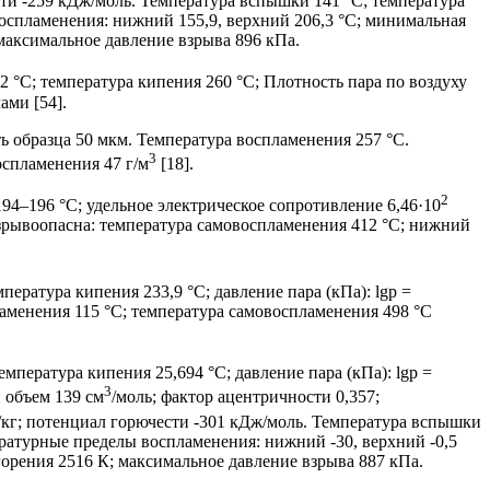
сти -259 кДж/моль. Температура вспышки 141 °С; температура
воспламенения: нижний 155,9, верхний 206,3 °С; минимальная
максимальное давление взрыва 896 кПа.
2 °С; температура кипения 260 °С; Плотность пара по воздуху
ами [54].
 образца 50 мкм. Температура воспламенения 257 °С.
3
спламенения 47 г/м
[18].
2
4–196 °С; удельное электрическое сопротивление 6,46·10
взрывоопасна: температура самовоспламенения 412 °С; нижний
мпература кипения 233,9 °С; давление пара (кПа): lgp =
пламенения 115 °С; температура самовоспламенения 498 °С
температура кипения 25,694 °С; давление пара (кПа): lgp =
3
й объем 139 см
/моль; фактор ацентричности 0,357;
ж/кг; потенциал горючести -301 кДж/моль. Температура вспышки
пературные пределы воспламенения: нижний -30, верхний -0,5
орения 2516 К; максимальное давление взрыва 887 кПа.