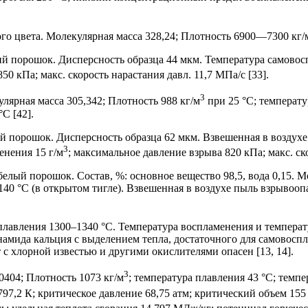
го цвета. Молекулярная масса 328,24; Плотность 6900—7300 кг/
 порошок. Дисперсность образца 44 мкм. Температура самовос
50 кПа; макс. скорость нарастания давл. 11,7 МПа/с [33].
3
лярная масса 305,342; Плотность 988 кг/м
при 25 °С; температу
С [42].
порошок. Дисперсность образца 62 мкм. Взвешенная в воздухе
3
енения 15 г/м
; максимальное давление взрыва 820 кПа; макс. ско
ый порошок. Состав, %: основное вещество 98,5, вода 0,15. Мо
140 °С (в открытом тигле). Взвешенная в воздухе пыль взрывоо
лавления 1300–1340 °С. Температура воспламенения и температ
амида кальция с выделением тепла, достаточного для самовосп
с хлорной известью и другими окислителями опасен [13, 14].
3
404; Плотность 1073 кг/м
; температура плавления 43 °С; темпе
 797,2 К; критическое давление 68,75 атм; критический объем 155