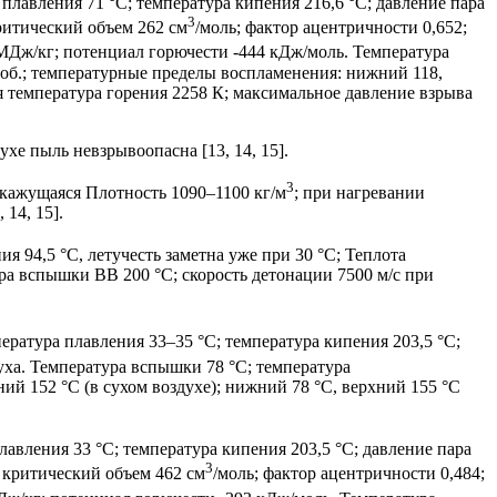
 плавления 71 °С; температура кипения 216,6 °С; давление пара
3
критический объем 262 см
/моль; фактор ацентричности 0,652;
9 МДж/кг; потенциал горючести -444 кДж/моль. Температура
 об.; температурные пределы воспламенения: нижний 118,
я температура горения 2258 К; максимальное давление взрыва
е пыль невзрывоопасна [13, 14, 15].
3
 кажущаяся Плотность 1090–1100 кг/м
; при нагревании
14, 15].
ия 94,5 °С, летучесть заметна уже при 30 °С; Теплота
ра вспышки ВВ 200 °С; скорость детонации 7500 м/с при
пература плавления 33–35 °С; температура кипения 203,5 °С;
духа. Температура вспышки 78 °С; температура
ий 152 °С (в сухом воздухе); нижний 78 °С, верхний 155 °С
плавления 33 °С; температура кипения 203,5 °С; давление пара
3
м; критический объем 462 см
/моль; фактор ацентричности 0,484;