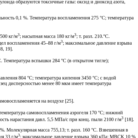
лоида образуются токсичные газы: оксид и диоксид азота,
льность 0,1 %. Температура воспламенения 275 °С; температура
3
3
500 кг/м
; насыпная масса 180 кг/м
; т. разл. 210.°С.
3
ел воспламенения 45–88 г/м
; максимальное давление взрыва
, 19].
С. Температура вспышки 284 °С (в открытом тигле);
лавления 804 °С; температура кипения 3450 °С; с водой
азец дисперсностью менее 80 мкм имеет температура
мовоспламеняется на воздухе [25].
 температура самовоспламенения аэрогеля 170 °С; нижний
3
ость нарастания давл. 5,5 МПа/с при конц. пыли 2100 г/м
[18].
Молекулярная масса 755,13; т. разл. 160 °С. Взвешенная в
3
я 33 г/м
; максимальное давление взрыва 360 кПа; МВСК 10 %