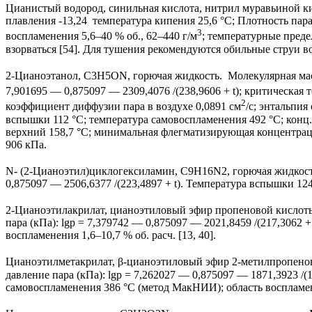
Цианистый водород, синильная кислота, нитрил муравьиной ки
плавления -13,24 температура кипения 25,6 °С; Плотность пара
3
воспламенения 5,6–40 % об., 62–440 г/м
; температурные преде
взорваться [54]. Для тушения рекомендуются обильные струи в
2-Цианоэтанол, C3H5ON, горючая жидкость. Молекулярная масс
7,901695 — 0,875097 — 2309,4076 /(238,9606 + t); критическая 
2
коэффициент диффузии пара в воздухе 0,0891 см
/с; энтальпия
вспышки 112 °С; температура самовоспламенения 492 °С; конц.
верхний 158,7 °С; минимальная флегматизирующая концентраци
906 кПа.
N- (2-Цианоэтил)циклогексиламин, C9H16N2, горючая жидкость
0,875097 — 2506,6377 /(223,4897 + t). Температура вспышки 124 
2-Цианоэтилакрилат, цианоэтиловый эфир пропеновой кислоты
пара (кПа): lgp = 7,379742 — 0,875097 — 2021,8459 /(217,3062 
воспламенения 1,6–10,7 % об. расч. [13, 40].
Цианоэтилметакрилат, β-цианоэтиловый эфир 2-метилпропенов
давление пара (кПа): lgp = 7,262027 — 0,875097 — 1871,3923 /(
самовоспламенения 386 °С (метод МакНИИ); область воспламене