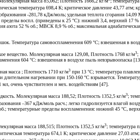
олекулярная масса 85,062; Плотность 1666,2 кг/м
; температура
итическая температура 698,4 К; критическое давление 43,77 атм; 
 образования -281,78 кДж/моль; удельная теплота сгорания 14,0
 пределы воспл. (приведены к 25 °С): нижний 3,4, верхний 17 %
я азота 52 % об.; МВСК 8,9 % об.; максимальная адиабатическа
. Температура самовоспламенения 609 °С; взвешенная в воздух
3
е вещество. Молекулярная масса 129,08, Плотность 1768 кг/м
;
енения 604 °С: взвешенная в воздухе пыль невзрывоопаска [13, 
3
я масса ; Плотность 1710 кг/м
при 13 °С; температура плавлен
ри длительном нагревании при 150-160 °С взрывается. Температу
 мл, очень чувствителен и мех. воздействиям [47].
3
ость. Молекулярная масса 188,52; Плотность 1352,5 кг/м
; тем
бразования –367 кДж/моль расч.; легко гидролизуется влагой воз
об.; температурные пределы воспламенения: нижний 45 °С, верхн
3
кулярная масса 188,515; Плотность 1352,5 кг/м
; температура 
 критическая температура 674,1 К; критическое давление 27,03 ат