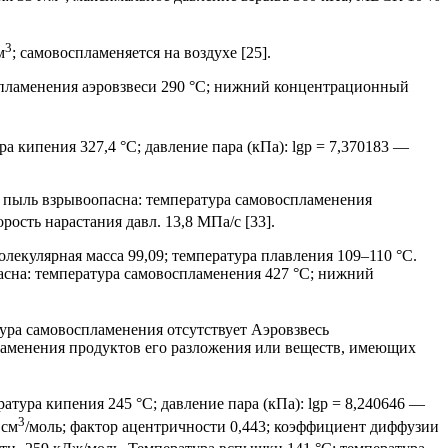
3
м
; самовоспламеняется на воздухе [25].
пламенения аэровзвеси 290 °С; нижний концентрационный
ра кипения 327,4 °С; давление пара (кПа): lgp = 7,370183 —
 пыль взрывоопасна: температура самовоспламенения
рость нарастания давл. 13,8 МПа/с [33].
лекулярная масса 99,09; температура плавления 109–110 °С.
пасна: температура самовоспламенения 427 °С; нижний
ура самовоспламенения отсутствует Аэровзвесь
ламенения продуктов его разложения или веществ, имеющих
ратура кипения 245 °С; давление пара (кПа): lgp = 8,240646 —
3
 см
/моль; фактор ацентричности 0,443; коэффициент диффузии