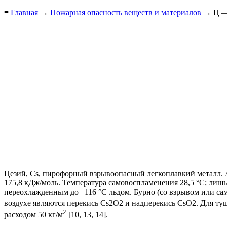
≡
Главная
→
Пожарная опасность веществ и материалов
→ Ц — 
Цезий, Cs, пирофорный взрывоопасный легкоплавкий металл. Ат
175,8 кДж/моль. Температура самовоспламенения 28,5 °С; лишь 
переохлажденным до –116 °С льдом. Бурно (со взрывом или са
воздухе являются перекись Cs2O2 и надперекись CsO2. Для ту
2
расходом 50 кг/м
[10, 13, 14].