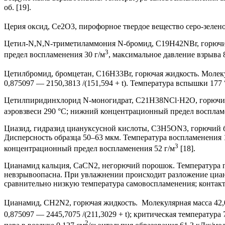
об. [19].
Церия оксид, Ce2O3, пирофорное твердое вещество серо-зелено
Цетил-N,N,N-триметиламмония N-бромид, C19H42NBr, горючий
3
предел воспламенения 30 г/м
, максимальное давление взрыва 8
Цетилбромид, бромцетан, C16H33Br, горючая жидкость. Молеку
0,875097 — 2150,3813 /(151,594 + t). Температура вспышки 177 °
Цетилпиридинхлорид N-моногидрат, C21H38NCl·H2O, горючий 
аэровзвеси 290 °С; нижний концентрационный предел восплам
Циазид, гидразид циануксусной кислоты, C3H5ON3, горючий бел
Дисперсность образца 50–63 мкм. Температура воспламенения 
3
концентрационный предел воспламенения 52 г/м
[18].
Цианамид кальция, CaCN2, негорючий порошок. Температура п
невзрывоопасна. При увлажнении происходит разложение циан
сравнительно низкую температура самовоспламенения; контакт 
Цианамид, CH2N2, горючая жидкость. Молекулярная масса 42,0
0,875097 — 2445,7075 /(211,3029 + t); критическая температура
2