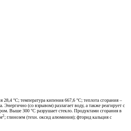
я 28,4 °С; температура кипения 667,6 °С; теплота сгорания –
. Энергично (со взрывом) разлагает воду, а также реагирует с
ром. Выше 300 °С разрушает стекло. Продуктами сгорания в
2
/м
; глинозем (техн. оксид алюминия); фторид кальция с