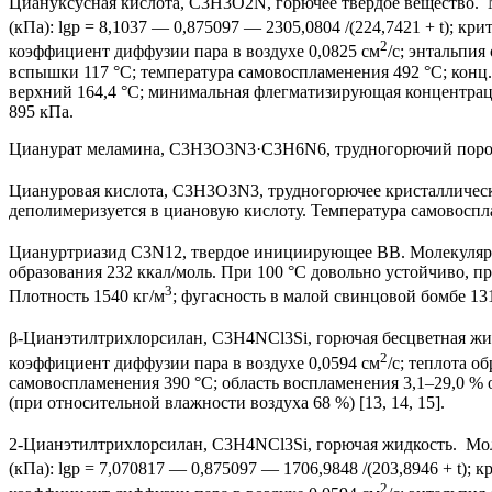
Циануксусная кислота, C3H3O2N, горючее твердое вещество. М
(кПа): lgp = 8,1037 — 0,875097 — 2305,0804 /(224,7421 + t); кр
2
коэффициент диффузии пара в воздухе 0,0825 см
/с; энтальпия
вспышки 117 °С; температура самовоспламенения 492 °С; конц.
верхний 164,4 °С; минимальная флегматизирующая концентраци
895 кПа.
Цианурат меламина, C3H3O3N3·C3H6N6, трудногорючий порошок
Циануровая кислота, C3H3O3N3, трудногорючее кристаллическо
деполимеризуется в циановую кислоту. Температура самовосплам
Циануртриазид C3N12, твердое инициирующее ВВ. Молекулярна
образования 232 ккал/моль. При 100 °С довольно устойчиво, п
3
Плотность 1540 кг/м
; фугасность в малой свинцовой бомбе 131
β-Цианэтилтрихлорсилан, C3H4NCl3Si, горючая бесцветная жидк
2
коэффициент диффузии пара в воздухе 0,0594 см
/с; теплота о
самовоспламенения 390 °С; область воспламенения 3,1–29,0 % 
(при относительной влажности воздуха 68 %) [13, 14, 15].
2-Цианэтилтрихлорсилан, C3H4NCl3Si, горючая жидкость. Моле
(кПа): lgp = 7,070817 — 0,875097 — 1706,9848 /(203,8946 + t);
2