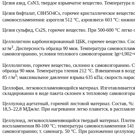
Цезия азид, CsN3, твердое взрывчатое вещество. Температура пл
Цезия бифталат, C8H5O4Cs, горючее кристаллическое вещество
самовоспламенения: аэрогеля 512 °С, аэровзвеси 603 °С: ниж
Цезия сульфид, Cs2S, горючее вещество. При 500-600 °С легко ок
Целлолигнин карбонизированный ЦБК, горючее вещество. Состав
3
кг/м
. Дисперсность образца 90 мкм. Температура самовосплам
самовозгоранию, условия теплового самовозгорания: lgt=l,902+0,1
Целлолигнин, горючее вещество, склонно к самовозгоранию. Сос
образца 90 мкм. Температура тления 212 °С. Взвешенная в во
3
85 г/м
; максимальное давление взрыва 635 кПа; скорость нараст
Целлофан, легковоспламеняющийся материал. Изготавливается 
складировании в виде пакета склонен к тепловому самовозгорани
Целлулоид ацетатный, горючий листовой материал. Состав, %: д
18,5–22,8 МДж/кг. При нагревании легко плавится, в расплавлен
Целлулоид, легковоспламеняющийся твердый материал. Плотно
воспламенения 80-100 °С; температура самовоспламенения 141
самовозгоранию; т. самонагр. 50 °С. При разложении целлулоид