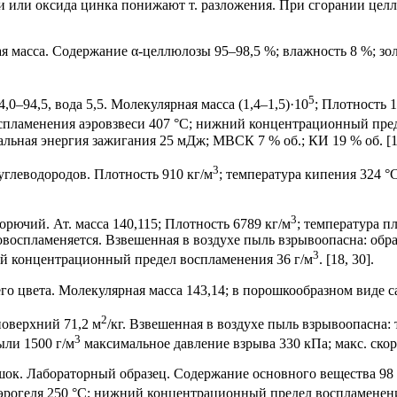
и или оксида цинка понижают т. разложения. При сгорании целлу
ая масса. Содержание α-целлюлозы 95–98,5 %; влажность 8 %; зо
5
0–94,5, вода 5,5. Молекулярная масса (1,4–1,5)·10
; Плотность 1
оспламенения аэровзвеси 407 °С; нижний концентрационный пред
альная энергия зажигания 25 мДж; МВСК 7 % об.; КИ 19 % об. [18
3
углеводородов. Плотность 910 кг/м
; температура кипения 324 °
3
орючий. Ат. масса 140,115; Плотность 6789 кг/м
; температура п
мовоспламеняется. Взвешенная в воздухе пыль взрывоопасна: обр
3
ний концентрационный предел воспламенения 36 г/м
. [18, 30].
о цвета. Молекулярная масса 143,14; в порошкообразном виде са
2
 поверхний 71,2 м
/кг. Взвешенная в воздухе пыль взрывоопасна:
3
ыли 1500 г/м
максимальное давление взрыва 330 кПа; макс. скор
. Лабораторный образец. Содержание основного вещества 98 %. 
эрогеля 250 °С; нижний концентрационный предел воспламенени