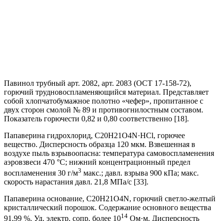
Павинол трубный арт. 2082, арт. 2083 (ОСТ 17-158-72),
горючий трудновоспламеняющийся материал. Представляет
собой хлопчатобумажное полотно «чефер», пропитанное с
двух сторон смолой № 89 и противогнилостным составом.
Показатель горючести 0,82 и 0,80 соответственно [18].
Папаверина гидрохлорид, C20H21O4N·HCl, горючее
вещество. Дисперсность образца 120 мкм. Взвешенная в
воздухе пыль взрывоопасна: температура самовоспламенения
аэровзвеси 470 °С; нижний концентрационный предел
3
воспламенения 30 г/м
макс.; давл. взрыва 900 кПа; макс.
скорость нарастания давл. 21,8 МПа/с [33].
Папаверина основание, C20H21O4N, горючий светло-желтый
кристаллический порошок. Содержание основного вещества
14
91,99 %. Уд. элeктp. сопр. более 10
Ом·м. Дисперсность