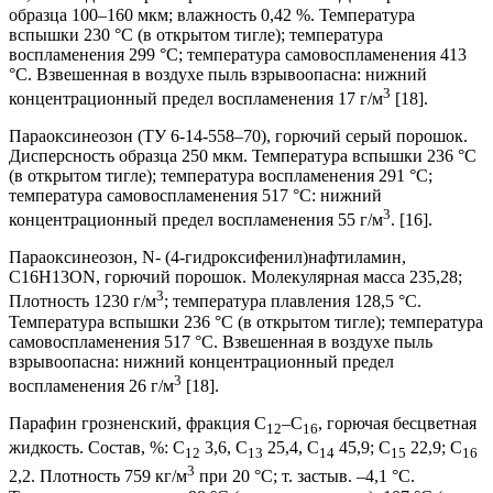
образца 100–160 мкм; влажность 0,42 %. Температура
вспышки 230 °С (в открытом тигле); температура
воспламенения 299 °С; температура самовоспламенения 413
°С. Взвешенная в воздухе пыль взрывоопасна: нижний
3
концентрационный предел воспламенения 17 г/м
[18].
Параоксинеозон (ТУ 6-14-558–70), горючий серый порошок.
Дисперсность образца 250 мкм. Температура вспышки 236 °С
(в открытом тигле); температура воспламенения 291 °С;
температура самовоспламенения 517 °С: нижний
3
концентрационный предел воспламенения 55 г/м
. [16].
Параоксинеозон, N- (4-гидроксифенил)нафтиламин,
C16H13ON, горючий порошок. Молекулярная масса 235,28;
3
Плотность 1230 г/м
; температура плавления 128,5 °С.
Температура вспышки 236 °С (в открытом тигле); температура
самовоспламенения 517 °С. Взвешенная в воздухе пыль
взрывоопасна: нижний концентрационный предел
3
воспламенения 26 г/м
[18].
Парафин грозненский, фракция C
–C
, горючая бесцветная
12
16
жидкость. Состав, %: C
3,6, C
25,4, C
45,9; C
22,9; C
12
13
14
15
16
3
2,2. Плотность 759 кг/м
при 20 °С; т. застыв. –4,1 °С.