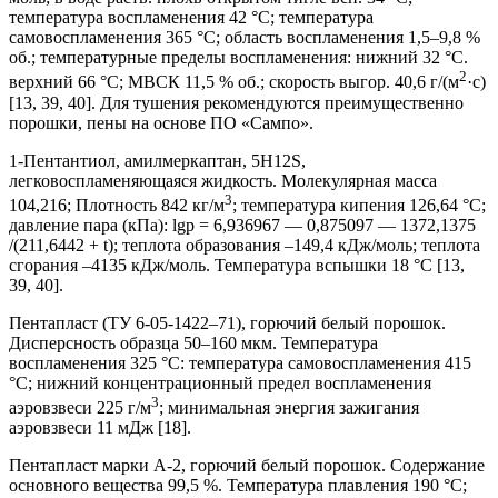
температура воспламенения 42 °С; температура
самовоспламенения 365 °С; область воспламенения 1,5–9,8 %
об.; температурные пределы воспламенения: нижний 32 °С.
2
верхний 66 °С; МВСК 11,5 % об.; скорость выгор. 40,6 г/(м
·с)
[13, 39, 40]. Для тушения рекомендуются преимущественно
порошки, пены на основе ПО «Сампо».
1-Пентантиол, амилмеркаптан, 5H12S,
легковоспламеняющаяся жидкость. Молекулярная масса
3
104,216; Плотность 842 кг/м
; температура кипения 126,64 °С;
давление пара (кПа): lgp = 6,936967 — 0,875097 — 1372,1375
/(211,6442 + t); теплота образования –149,4 кДж/моль; теплота
сгорания –4135 кДж/моль. Температура вспышки 18 °С [13,
39, 40].
Пентапласт (ТУ 6-05-1422–71), горючий белый порошок.
Дисперсность образца 50–160 мкм. Температура
воспламенения 325 °С: температура самовоспламенения 415
°С; нижний концентрационный предел воспламенения
3
аэровзвеси 225 г/м
; минимальная энергия зажигания
аэровзвеси 11 мДж [18].
Пентапласт марки А-2, горючий белый порошок. Содержание
основного вещества 99,5 %. Температура плавления 190 °С;