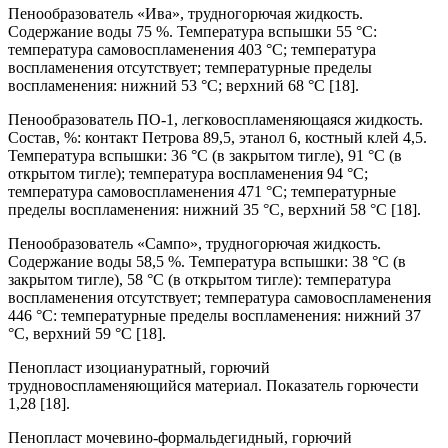
Пенообразователь «Ива», трудногорючая жидкость.
Содержание воды 75 %. Температура вспышки 55 °С:
температура самовоспламенения 403 °С; температура
воспламенения отсутствует; температурные пределы
воспламенения: нижний 53 °С; верхний 68 °С [18].
Пенообразователь ПО-1, легковоспламеняющаяся жидкость.
Состав, %: контакт Петрова 89,5, этанол 6, костный клей 4,5.
Температура вспышки: 36 °С (в закрытом тигле), 91 °С (в
открытом тигле); температура воспламенения 94 °С;
температура самовоспламенения 471 °С; температурные
пределы воспламенения: нижний 35 °С, верхний 58 °С [18].
Пенообразователь «Сампо», трудногорючая жидкость.
Содержание воды 58,5 %. Температура вспышки: 38 °С (в
закрытом тигле), 58 °С (в открытом тигле): температура
воспламенения отсутствует; температура самовоспламенения
446 °С: температурные пределы воспламенения: нижний 37
°С, верхний 59 °С [18].
Пенопласт изоциануратный, горючий
трудновоспламеняющийся материал. Показатель горючести
1,28 [18].
Пенопласт мочевино-формальдегидный, горючий