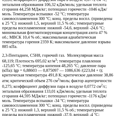
энтальпия образования 106,32 кДж/моль; удельная теплота
сгорания 44,258 МДж/кг; потенциал горючести -1046 кДж/
моль. Температура вспышки -52 °С; температура
самовоспламенения 300 °С; конц. пределы воспл. (приведены
к 25 °С): нижний 1,5, верхний 11,5 % об.; температурные
пределы воспламенения: нижний -54,6, верхний -24,6 °С;
минимальная флегматизирующая концентрация азота 47 %
об.; МВСК 10,4 % об.; максимальная адиабатическая
температура горения 2359 К; максимальное давление взрыва
885 кПа.
2,3-Пентадиен, C5H8, горючий газ. Молекулярная масса
3
68,119; Плотность 695,02 кг/м
; температура плавления
-125,65 °С; температура кипения 48,265 °С; давление пара
(кПа): lgp = 6,88603 — 0,875097 — 1086,636 /(223,04 + t);
критическая температура 491,8 К; критическое давление 38,86
3
атм; критический объем 276 см
/моль; фактор ацентричности
2
0,275; коэффициент диффузии пара в воздухе 0,0772 см
/с;
энтальпия образования 133,01 кДж/моль; удельная теплота
сгорания 44,595 МДж/кг; потенциал горючести -1176 кДж/
моль. Температура вспышки -34 °С; температура
самовоспламенения 300 °С; конц. пределы воспл. (приведены
к 25 °С): нижний 1,3, верхний 11,5 % об.; температурные
пределы воспламенения: нижний -37,9, верхний -4 °С;