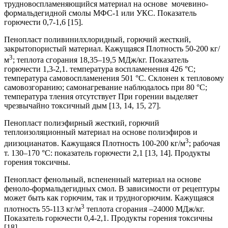
трудновоспламеняющийся материал на основе мочевино-
формальдегидной смолы МФС-1 или УКС. Показатель
горючести 0,7-1,6 [15].
Пенопласт поливинилхлоридный, горючий жесткий,
закрытопористый материал. Кажущаяся Плотность 50-200 кг/
3
м
; теплота сгорания 18,35–19,5 МДж/кг. Показатель
горючести 1,3-2,1. температура воспламенения 426 °С;
температура самовоспламенения 501 °С. Склонен к тепловому
самовозгоранию; самонагревание наблюдалось при 80 °С;
температура тления отсутствует При горении выделяет
чрезвычайно токсичный дым [13, 14, 15, 27].
Пенопласт полиэфирный жесткий, горючий
теплоизоляционный материал на основе полиэфиров и
3
диизоцианатов. Кажущаяся Плотность 100-200 кг/м
; рабочая
т. 130–170 °С: показатель горючести 2,1 [13, 14]. Продукты
горения токсичны.
Пенопласт фенольный, вспененный материал на основе
феноло-формальдегидных смол. В зависимости от рецептуры
может быть как горючим, так и трудногорючим. Кажущаяся
3
плотность 55-113 кг/м
теплота сгорания –24000 МДж/кг.
Показатель горючести 0,4-2,1. Продукты горения токсичны
[18].