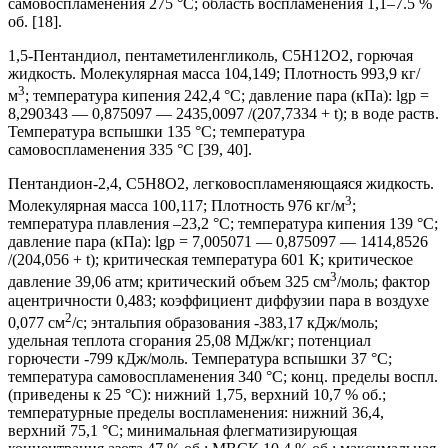
самовоспламенения 275 °С; область воспламенения 1,1–7.5 %
об. [18].
1,5-Пентандиол, пентаметиленгликоль, C5H12O2, горючая
жидкость. Молекулярная масса 104,149; Плотность 993,9 кг/
3
м
; температура кипения 242,4 °С; давление пара (кПа): lgp =
8,290343 — 0,875097 — 2435,0097 /(207,7334 + t); в воде раств.
Температура вспышки 135 °С; температура
самовоспламенения 335 °С [39, 40].
Пентандион-2,4, C5H8O2, легковоспламеняющаяся жидкость.
3
Молекулярная масса 100,117; Плотность 976 кг/м
;
температура плавления –23,2 °С; температура кипения 139 °С;
давление пара (кПа): lgp = 7,005071 — 0,875097 — 1414,8526
/(204,056 + t); критическая температура 601 К; критическое
3
давление 39,06 атм; критический объем 325 см
/моль; фактор
ацентричности 0,483; коэффициент диффузии пара в воздухе
2
0,077 см
/с; энтальпия образования -383,17 кДж/моль;
удельная теплота сгорания 25,08 МДж/кг; потенциал
горючести -799 кДж/моль. Температура вспышки 37 °С;
температура самовоспламенения 340 °С; конц. пределы воспл.
(приведены к 25 °С): нижний 1,75, верхний 10,7 % об.;
температурные пределы воспламенения: нижний 36,4,
верхний 75,1 °С; минимальная флегматизирующая