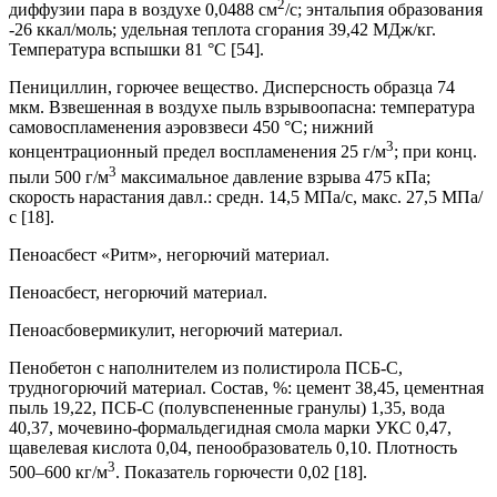
2
диффузии пара в воздухе 0,0488 см
/с; энтальпия образования
-26 ккал/моль; удельная теплота сгорания 39,42 МДж/кг.
Температура вспышки 81 °С [54].
Пенициллин, горючее вещество. Дисперсность образца 74
мкм. Взвешенная в воздухе пыль взрывоопасна: температура
самовоспламенения аэровзвеси 450 °С; нижний
3
концентрационный предел воспламенения 25 г/м
; при конц.
3
пыли 500 г/м
максимальное давление взрыва 475 кПа;
скорость нарастания давл.: средн. 14,5 МПа/с, макс. 27,5 МПа/
с [18].
Пеноасбест «Ритм», негорючий материал.
Пеноасбест, негорючий материал.
Пеноасбовермикулит, негорючий материал.
Пенобетон с наполнителем из полистирола ПСБ-С,
трудногорючий материал. Состав, %: цемент 38,45, цементная
пыль 19,22, ПСБ-С (полувспененные гранулы) 1,35, вода
40,37, мочевино-формальдегидная смола марки УКС 0,47,
щавелевая кислота 0,04, пенообразователь 0,10. Плотность
3
500–600 кг/м
. Показатель горючести 0,02 [18].