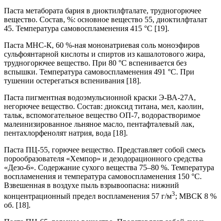
Паста метабората бария в диоктилфталате, трудногорючее
вещество. Состав, %: основное вещество 55, диоктилфталат
45. Температура самовоспламенения 415 °С [19].
Паста МНС-К, 60 %-ная мононатриевая соль моноэфиров
сульфоянтарной кислоты и спиртов из кашалотового жира,
трудногорючее вещество. При 80 °С вспенивается без
вспышки. Температура самовоспламенения 491 °С. При
тушении остерегаться вспенивания [18].
Паста пигментная водоэмульсионной краски Э-ВА-27А,
негорючее вещество. Состав: диоксид титана, мел, каолин,
тальк, вспомогательное вещество ОП-7, водорастворимое
малеинизированное льняное масло, пентафталевый лак,
пентахлорфенолят натрия, вода [18].
Паста ПЦ-55, горючее вещество. Представляет собой смесь
порообразователя «Хемпор» и дезодорационного средства
«Дезо-6». Содержание сухого вещества 75–80 %. Температура
воспламенения и температура самовоспламенения 150 °С.
Взвешенная в воздухе пыль взрывоопасна: нижний
3
концентрационный предел воспламенения 57 г/м
; МВСК 8 %
об. [18].