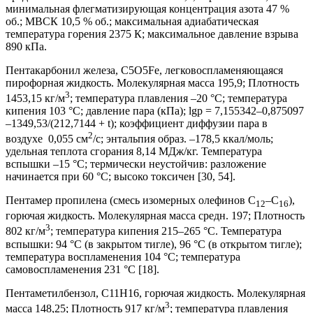
минимальная флегматизирующая концентрация азота 47 %
об.; МВСК 10,5 % об.; максимальная адиабатическая
температура горения 2375 К; максимальное давление взрыва
890 кПа.
Пентакарбонил железа, C5O5Fe, легковоспламеняющаяся
пирофорная жидкость. Молекулярная масса 195,9; Плотность
3
1453,15 кг/м
; температура плавления –20 °С; температура
кипения 103 °С; давление пара (кПа); lgp = 7,155342–0,875097
–1349,53/(212,7144 + t); коэффициент диффузии пара в
2
воздухе 0,055 см
/с; энтальпия образ. –178,5 ккал/моль;
удельная теплота сгорания 8,14 МДж/кг. Температура
вспышки –15 °С; термически неустойчив: разложение
начинается при 60 °С; высоко токсичен [30, 54].
Пентамер пропилена (смесь изомерных олефинов C
–C
),
12
16
горючая жидкость. Молекулярная масса средн. 197; Плотность
3
802 кг/м
; температура кипения 215–265 °С. Температура
вспышки: 94 °С (в закрытом тигле), 96 °С (в открытом тигле);
температура воспламенения 104 °С; температура
самовоспламенения 231 °С [18].
Пентаметилбензол, C11H16, горючая жидкость. Молекулярная
3
масса 148,25; Плотность 917 кг/м
; температура плавления