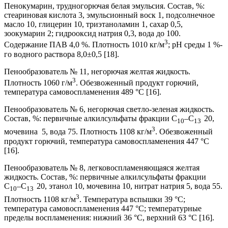
Пенокумарин, трудногорючая белая эмульсия. Состав, %:
стеариновая кислота 3, эмульсионный воск 1, подсолнечное
масло 10, глицерин 10, триэтаноламин 1, сахар 0,5,
зоокумарин 2; гидрооксид натрия 0,3, вода до 100.
3
Содержание ПАВ 4,0 %. Плотность 1010 кг/м
; pH среды 1 %-
го водного раствора 8,0±0,5 [18].
Пенообразователь № 11, негорючая желтая жидкость.
3
Плотность 1060 г/м
. Обезвоженный продукт горючий,
температура самовоспламенения 489 °С [16].
Пенообразователь № 6, негорючая светло-зеленая жидкость.
Состав, %: первичные алкилсульфаты фракции C
–C
20,
10
13
3
мочевина 5, вода 75. Плотность 1108 кг/м
. Обезвоженный
продукт горючий, температура самовоспламенения 447 °С
[16].
Пенообразователь № 8, легковоспламеняющаяся желтая
жидкость. Состав, %: первичные алкилсульфаты фракции
C
–C
20, этанол 10, мочевина 10, нитрат натрия 5, вода 55.
10
13
3
Плотность 1108 кг/м
. Температура вспышки 39 °С;
температура самовоспламенения 447 °С; температурные
пределы воспламенения: нижний 36 °С, верхний 63 °С [16].