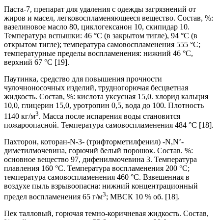
Паста-7, препарат для удаления с одежды загрязнений от
жиров и масел, легковоспламеняющееся вещество. Состав, %:
вазелиновое масло 80, циклогексанон 10, скипидар 10.
Температура вспышки: 46 °С (в закрытом тигле), 94 °С (в
открытом тигле); температура самовоспламенения 555 °С;
температурные пределы воспламенения: нижний 46 °С,
верхний 67 °С [19].
Паутинка, средство для повышения прочности
чулочноносочных изделий, трудногорючая бесцветная
жидкость. Состав, %: кислота уксусная 15,0. хлорид кальция
10,0, глицерин 15,0, уротропин 0,5, вода до 100. Плотность
3
1140 кг/м
. Масса после испарения воды становится
пожароопасной. Температура самовоспламенения 484 °С [18].
Пахторон, которан-N-3- (трифторметилфенил) -N,N’-
диметилмочевина, горючий белый порошок. Состав. %:
основное вещество 97, дифенилмочевина 3. Температура
плавления 160 °С. Температура воспламенения 200 °С;
температура самовоспламенения 460 °С. Взвешенная в
воздухе пыль взрывоопасна: нижний концентрационный
3
предел воспламенения 65 г/м
; МВСК 10 % об. [18].
Пек талловый, горючая темно-коричневая жидкость. Состав,