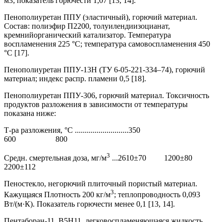
м3; показатель горючести 1,07 [13, 14].
Пенополиуретан ППУ (эластичный), горючий материал.
Состав: полиэфир П2200, толуилендиизоцианат,
кремнийорганический катализатор. Температура
воспламенения 225 °С; температура самовоспламенения 450
°С [17].
Пенополиуретан ППУ-13Н (ТУ 6-05-221-334–74), горючий
материал; индекс распр. пламени 0,5 [18].
Пенополиуретан ППУ-306, горючий материал. Токсичность
продуктов разложения в зависимости от температуры
показана ниже:
Т-ра разложения, °С ...........................350
600 800
3
Средн. смертельная доза, мг/м
...2610±70 1200±80
2200±112
Пеностекло, негорючий плиточный пористый материал.
3
Кажущаяся Плотность 200 кг/м
; теплопроводность 0,093
Вт/(м·К). Показатель горючести менее 0,1 [13, 14].
Пентаборан-11, B5H11, легковоспламеняющаяся жидкость.