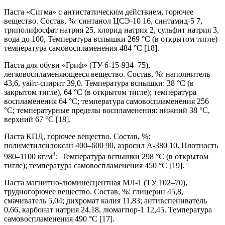
Паста «Сигма» с антистатическим действием, горючее
вещество. Состав, %: синтанол ЦСЭ-10 16, синтамид-5 7,
триполифосфат натрия 25, хлорид натрия 2, сульфит натрия 3,
вода до 100, Температура вспышки 269 °С (в открытом тигле)
температура самовоспламенения 484 °С [18].
Паста для обуви «Гриф» (ТУ 6-15-934–75),
легковоспламеняющееся вещество. Состав, %: наполнитель
43,6, уайт-спирит 39,0. Температура вспышки: 38 °С (в
закрытом тигле), 64 °С (в открытом тигле); температура
воспламенения 64 °С; температура самовоспламенения 256
°С; температурные пределы воспламенения: нижний 38 °С,
верхний 67 °С [18].
Паста КПД, горючее вещество. Состав, %:
полиметилсилоксан 400–600 90, аэросил А-380 10. Плотность
3
980–1100 кг/м
; Температура вспышки 298 °С (в открытом
тигле); температура самовоспламенения 450 °С [19].
Паста магнитно-люминесцентная МЛ-1 (ТУ 102–70),
трудногорючее вещество. Состав, %: глицерин 45,8,
смачиватель 5,04; дихромат калия 11,83; антивспениватель
0,66, карбонат натрия 24,18, люмагпор-1 12,45. Температура
самовоспламенения 490 °С [17].