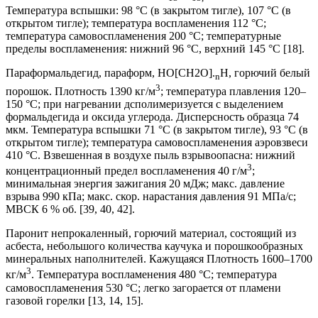
Температура вспышки: 98 °С (в закрытом тигле), 107 °С (в
открытом тигле); температура воспламенения 112 °С;
температура самовоспламенения 200 °С; температурные
пределы воспламенения: нижний 96 °С, верхний 145 °С [18].
Параформальдегид, параформ, НО[СН2О].
Н, горючий белый
n
3
порошок. Плотность 1390 кг/м
; температура плавления 120–
150 °С; при нагревании дсполимеризуется с выделением
формальдегида и оксида углерода. Дисперсность образца 74
мкм. Температура вспышки 71 °С (в закрытом тигле), 93 °С (в
открытом тигле); температура самовоспламенения аэровзвеси
410 °С. Взвешенная в воздухе пыль взрывоопасна: нижний
3
концентрационный предел воспламенения 40 г/м
;
минимальная энергия зажигания 20 мДж; макс. давление
взрыва 990 кПа; макс. скор. нарастания давления 91 МПа/с;
МВСК 6 % об. [39, 40, 42].
Паронит непрокаленный, горючий материал, состоящий из
асбеста, небольшого количества каучука и порошкообразных
минеральных наполнителей. Кажущаяся Плотность 1600–1700
3
кг/м
. Температура воспламенения 480 °С; температура
самовоспламенения 530 °С; легко загорается от пламени
газовой горелки [13, 14, 15].