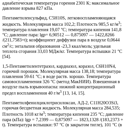
адиабатическая температура горения 2301 К; максимальное
давление взрыва 827 кПа.
Пентаметиленсульфид, C5H10S, легковоспламеняющаяся
3
жидкость. Молекулярная масса 102,2; Плотность 985,5 кг/м
;
температура плавления 19,07 °С; температура кипения 141,8
°С; давление пара: lgp= 6,90512 — 0,875097 — 1422,8266
/(211,7583+t); коэффициент диффузии пара в воздухе 0,0644
2
см
/с; энтальпия образования -23,3 ккал/моль; удельная
теплота сгорания 33,03 МДж/кг. Температура вспышки 21 °С
[54].
1,5-Пентаметилентетразол, кардиазол, коразол, C6H10N4,
горючий порошок. Молекулярная масса 138,18; температура
плавления 59-61 °С; в воде раств. хорошо. Температура
самовоспламенения 326 °С (метод МакНИИ). Взвешенная в
воздухе пыль взрывоопасна: нижний концентрационный
3
предел воспламенения 40 г/м
[13, 14, 15].
Пентаметилфенилциклотрисилоксан, АД-2, C11H20O3Si3,
горючая бесцветная жидкость. Молекулярная масса 284,535;
3
Плотность 1018 кг/м
; температура кипения 235 °С; давление
пара (кПа): lgp = 7,2399 — 0,875097 — 1823,1328 /(183,2373 +
t). Температура вспышки: 97 °С (в закрытом тигле), 101 °С (в