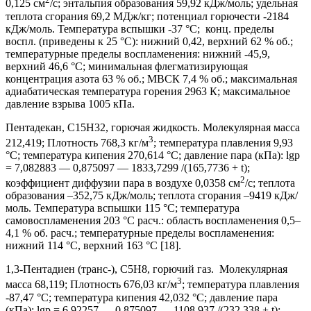
0,125 см
/с; энтальпия образования 59,92 кДж/моль; удельная
теплота сгорания 69,2 МДж/кг; потенциал горючести -2184
кДж/моль. Температура вспышки -37 °С; конц. пределы
воспл. (приведены к 25 °С): нижний 0,42, верхний 62 % об.;
температурные пределы воспламенения: нижний -45,9,
верхний 46,6 °С; минимальная флегматизирующая
концентрация азота 63 % об.; МВСК 7,4 % об.; максимальная
адиабатическая температура горения 2963 К; максимальное
давление взрыва 1005 кПа.
Пентадекан, C15H32, горючая жидкость. Молекулярная масса
3
212,419; Плотность 768,3 кг/м
; температура плавления 9,93
°С; температура кипения 270,614 °С; давление пара (кПа): lgp
= 7,082883 — 0,875097 — 1833,7299 /(165,7736 + t);
2
коэффициент диффузии пара в воздухе 0,0358 см
/с; теплота
образования –352,75 кДж/моль; теплота сгорания –9419 кДж/
моль. Температура вспышки 115 °С; температура
самовоспламенения 203 °С расч.: область воспламенения 0,5–
4,1 % об. расч.; температурные пределы воспламенения:
нижний 114 °С, верхний 163 °С [18].
1,3-Пентадиен (транс-), C5H8, горючий газ. Молекулярная
3
масса 68,119; Плотность 676,03 кг/м
; температура плавления
-87,47 °С; температура кипения 42,032 °С; давление пара
(кПа): lgp = 6,92257 — 0,875097 — 1108,937 /(232,338 + t);