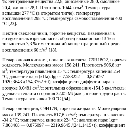
%: нейтральные вещества 22,8, окисленные 28,0, смоляные
3
20,4, жирные 28,1. Плотность 1044 кг/м
. Температура
вспышки 277 °С (в открытом тигле); температура
воспламенения 298 °С; температура самовоспламенения 400
°С [23].
Пектин свекловичный, горючее вещество. Взвешенная в
воздухе пыль взрывоопасна: образец влажностью 13 % и
зольностью 3,3 % имеет нижний концентрационный предел
3
воспламенения 60 г/м
[18].
Пеларгоновая кислота, нонановая кислота, C9H18O2, горючая
жидкость. Молекулярная масса 158,241; Плотность 906,8 кг/
3
м
; температура плавления 15 °С; температура кипения 254
°С; давление пара (кПа): lgp = 7,583252 — 0,875097 —
1920,3643 /(154,3762 + t); коэффициент диффузии пара в
2
воздухе 0,0481 см
/с; энтальпия образования -154,5 ккал/моль;
удельная теплота сгорания 32,05 МДж/кг; в воде трудно раств.
Температура вспышки 100 °С [54].
Пеларгононитрил, C9H17N, горючая жидкость. Молекулярная
3
масса 139,241; Плотность 617,6 кг/м
; температура плавления
-34,2 °С; температура кипения 224 °С; давление пара: lgp=
7,868468 — 0,875097 — 2319,9645 /(241,1415+t); коэффициент