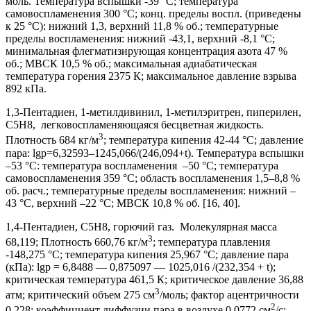
моль. Температура вспышки -39 °С; температура
самовоспламенения 300 °С; конц. пределы воспл. (приведены
к 25 °С): нижний 1,3, верхний 11,8 % об.; температурные
пределы воспламенения: нижний -43,1, верхний -8,1 °С;
минимальная флегматизирующая концентрация азота 47 %
об.; МВСК 10,5 % об.; максимальная адиабатическая
температура горения 2375 К; максимальное давление взрыва
892 кПа.
1,3-Пентадиен, 1-метилдивинил, 1-метилэритрен, пиперилен,
C5H8, легковоспламеняющаяся бесцветная жидкость.
3
Плотность 684 кг/м
; температура кипения 42-44 °С; давление
пара: lgp=6,32593–1245,066/(246,094+t). Температура вспышки
–53 °С: температура воспламенения –50 °С; температура
самовоспламенения 359 °С; область воспламенения 1,5–8,8 %
об. расч.; температурные пределы воспламенения: нижний –
43 °С, верхний –22 °С; МВСК 10,8 % об. [16, 40].
1,4-Пентадиен, C5H8, горючий газ. Молекулярная масса
3
68,119; Плотность 660,76 кг/м
; температура плавления
-148,275 °С; температура кипения 25,967 °С; давление пара
(кПа): lgp = 6,8488 — 0,875097 — 1025,016 /(232,354 + t);
критическая температура 461,5 К; критическое давление 36,88
3
атм; критический объем 275 см
/моль; фактор ацентричности
2
0,228; коэффициент диффузии пара в воздухе 0,0772 см
/с;