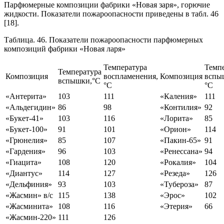
Парфюмерные композиции фабрики «Новая заря», горючие
жидкости. Показатели пожароопасности приведены в табл. 46
[18].
Таблица. 46. Показатели пожароопасности парфюмерных
композиций фабрики «Новая ларя»
Температура
Темп
Температура
Композиция
воспламенения,
Композиция
вспы
вспышки,°С
°С
°С
«Антерита»
103
111
«Каления»
111
«Альдегидин»
86
98
«Контилия»
92
«Букет-41»
103
116
«Лорита»
85
«Букет-100»
91
101
«Орион»
114
«Грюнелия»
85
107
«Пакин-65»
91
«Гардения»
96
103
«Ренессана»
94
«Гиацита»
108
120
«Рокалия»
104
«Диантус»
114
127
«Резеда»
126
«Дельфиния»
93
103
«Тубероза»
87
«Жасмин» в/с
115
138
«Эрос»
102
«Жасминита»
108
116
«Этерия»
66
«Жасмин-220»
111
126