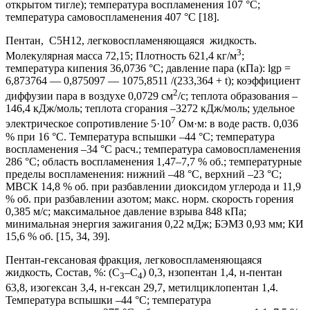
открытом тигле); температура воспламенения 107 °С;
температура самовоспламенения 407 °С [18].
Пентан, C5H12, легковоспламеняющаяся жидкость.
3
Молекулярная масса 72,15; Плотность 621,4 кг/м
;
температура кипения 36,0736 °С; давление пара (кПа): lgp =
6,873764 — 0,875097 — 1075,8511 /(233,364 + t); коэффициент
2
диффузии пара в воздухе 0,0729 см
/с; теплота образования –
146,4 кДж/моль; теплота сгорания –3272 кДж/моль; удельное
7
электрическое сопротивление 5·10
Ом·м: в воде раств. 0,036
% при 16 °С. Температура вспышки –44 °С; температура
воспламенения –34 °С расч.; температура самовоспламенения
286 °С; область воспламенения 1,47–7,7 % об.; температурные
пределы воспламенения: нижний –48 °С, верхний –23 °С;
МВСК 14,8 % об. при разбавлении диоксидом углерода и 11,9
% об. при разбавлении азотом; макс. норм. скорость горения
0,385 м/с; максимальное давление взрыва 848 кПа;
минимальная энергия зажигания 0,22 мДж; БЭМЗ 0,93 мм; КИ
15,6 % об. [15, 34, 39].
Пентан-гексановая фракция, легковоспламеняющаяся
жидкость, Состав, %: (C
–C
) 0,3, нзопентан 1,4, н-пентан
3
4
63,8, изогексан 3,4, н-гексан 29,7, метилциклопентан 1,4.
Температура вспышки –44 °С; температура