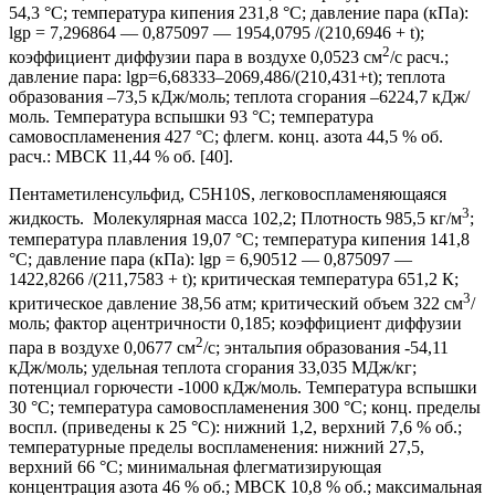
54,3 °С; температура кипения 231,8 °С; давление пара (кПа):
lgp = 7,296864 — 0,875097 — 1954,0795 /(210,6946 + t);
2
коэффициент диффузии пара в воздухе 0,0523 см
/с расч.;
давление пара: lgp=6,68333–2069,486/(210,431+t); теплота
образования –73,5 кДж/моль; теплота сгорания –6224,7 кДж/
моль. Температура вспышки 93 °С; температура
самовоспламенения 427 °С; флегм. конц. азота 44,5 % об.
расч.: МВСК 11,44 % об. [40].
Пентаметиленсульфид, C5H10S, легковоспламеняющаяся
3
жидкость. Молекулярная масса 102,2; Плотность 985,5 кг/м
;
температура плавления 19,07 °С; температура кипения 141,8
°С; давление пара (кПа): lgp = 6,90512 — 0,875097 —
1422,8266 /(211,7583 + t); критическая температура 651,2 К;
3
критическое давление 38,56 атм; критический объем 322 см
/
моль; фактор ацентричности 0,185; коэффициент диффузии
2
пара в воздухе 0,0677 см
/с; энтальпия образования -54,11
кДж/моль; удельная теплота сгорания 33,035 МДж/кг;
потенциал горючести -1000 кДж/моль. Температура вспышки
30 °С; температура самовоспламенения 300 °С; конц. пределы
воспл. (приведены к 25 °С): нижний 1,2, верхний 7,6 % об.;
температурные пределы воспламенения: нижний 27,5,
верхний 66 °С; минимальная флегматизирующая
концентрация азота 46 % об.; МВСК 10,8 % об.; максимальная