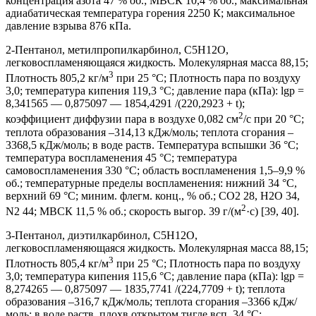
концентрация азота 47 % об.; МВСК 10,4 % об.; максимальная
адиабатическая температура горения 2250 К; максимальное
давление взрыва 876 кПа.
2-Пентанол, метилпропилкарбинол, C5H12O,
легковоспламеняющаяся жидкость. Молекулярная масса 88,15;
3
Плотность 805,2 кг/м
при 25 °С; Плотность пара по воздуху
3,0; температура кипения 119,3 °С; давление пара (кПа): lgp =
8,341565 — 0,875097 — 1854,4291 /(220,2923 + t);
2
коэффициент диффузии пара в воздухе 0,082 см
/с при 20 °С;
теплота образования –314,13 кДж/моль; теплота сгорания –
3368,5 кДж/моль; в воде раств. Температура вспышки 36 °С;
температура воспламенения 45 °С; температура
самовоспламенения 330 °С; область воспламенения 1,5–9,9 %
об.; температурные пределы воспламенения: нижний 34 °С,
верхний 69 °С; миним. флегм. конц., % об.; CO2 28, H2O 34,
2
N2 44; МВСК 11,5 % об.; скорость выгор. 39 г/(м
·с) [39, 40].
3-Пентанол, диэтилкарбинол, C5H12O,
легковоспламеняющаяся жидкость. Молекулярная масса 88,15;
3
Плотность 805,4 кг/м
при 25 °С; Плотность пара по воздуху
3,0; температура кипения 115,6 °С; давление пара (кПа): lgp =
8,274265 — 0,875097 — 1835,7741 /(224,7709 + t); теплота
образования –316,7 кДж/моль; теплота сгорания –3366 кДж/
моль; в воде раств. плохв открытом тигле всп. 34 °С;