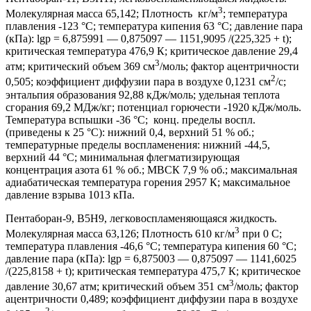
3
Молекулярная масса 65,142; Плотность кг/м
; температура
плавления -123 °С; температура кипения 63 °С; давление пара
(кПа): lgp = 6,875991 — 0,875097 — 1151,9095 /(225,325 + t);
критическая температура 476,9 К; критическое давление 29,4
3
атм; критический объем 369 см
/моль; фактор ацентричности
2
0,505; коэффициент диффузии пара в воздухе 0,1231 см
/с;
энтальпия образования 92,88 кДж/моль; удельная теплота
сгорания 69,2 МДж/кг; потенциал горючести -1920 кДж/моль.
Температура вспышки -36 °С; конц. пределы воспл.
(приведены к 25 °С): нижний 0,4, верхний 51 % об.;
температурные пределы воспламенения: нижний -44,5,
верхний 44 °С; минимальная флегматизирующая
концентрация азота 61 % об.; МВСК 7,9 % об.; максимальная
адиабатическая температура горения 2957 К; максимальное
давление взрыва 1013 кПа.
Пентаборан-9, B5H9, легковоспламеняющаяся жидкость.
3
Молекулярная масса 63,126; Плотность 610 кг/м
при 0 С;
температура плавления -46,6 °С; температура кипения 60 °С;
давление пара (кПа): lgp = 6,875003 — 0,875097 — 1141,6025
/(225,8158 + t); критическая температура 475,7 К; критическое
3
давление 30,67 атм; критический объем 351 см
/моль; фактор
ацентричности 0,489; коэффициент диффузии пара в воздухе
2