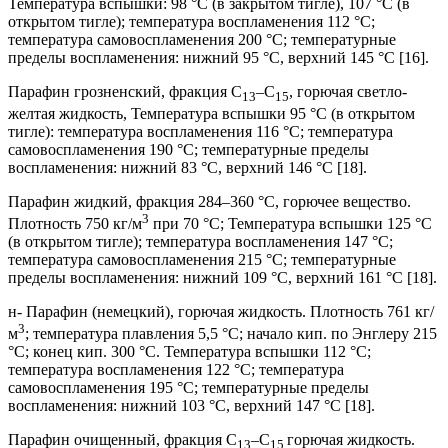
Температура вспышки: 98 °С (в закрытом тигле), 107 °С (в
открытом тигле); температура воспламенения 112 °С;
температура самовоспламенения 200 °С; температурные
пределы воспламенения: нижний 95 °С, верхний 145 °С [16].
Парафин грозненский, фракция C
–C
, горючая светло-
13
15
желтая жидкость, Температура вспышки 95 °С (в открытом
тигле): температура воспламенения 116 °С; температура
самовоспламенения 190 °С; температурные пределы
воспламенения: нижний 83 °С, верхний 146 °С [18].
Парафин жидкий, фракция 284–360 °С, горючее вещество.
3
Плотность 750 кг/м
при 70 °С; Температура вспышки 125 °С
(в открытом тигле); температура воспламенения 147 °С;
температура самовоспламенения 215 °С; температурные
пределы воспламенения: нижний 109 °С, верхний 161 °С [18].
н- Парафин (немецкий), горючая жидкость. Плотность 761 кг/
3
м
; температура плавления 5,5 °С; начало кип. по Энглеру 215
°С; конец кип. 300 °С. Температура вспышки 112 °С;
температура воспламенения 122 °С; температура
самовоспламенения 195 °С; температурные пределы
воспламенения: нижний 103 °С, верхний 147 °С [18].
Парафин очищенный, фракция C
–C
горючая жидкость.
13
15,