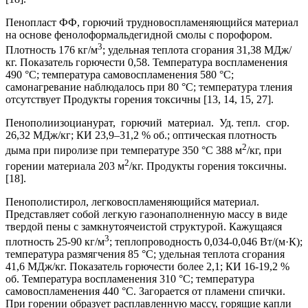
Пенопласт ФФ, горючий трудновоспламеняющийся материал
на основе фенолоформальдегидной смолы с порофором.
3
Плотность 176 кг/м
; удельная теплота сгорания 31,38 МДж/
кг. Показатель горючести 0,58. Температура воспламенения
490 °С; температура самовоспламенения 580 °С;
самонагревание наблюдалось при 80 °С; температура тления
отсутствует Продукты горения токсичны [13, 14, 15, 27].
Пенополиизоцианурат, горючий материал. Уд. тепл. сгор.
26,32 МДж/кг; КИ 23,9–31,2 % об.; оптическая плотность
2
дыма при пиролизе при температуре 350 °С 388 м
/кг, при
2
горении материала 203 м
/кг. Продукты горения токсичны.
[18].
Пенополистирол, легковоспламеняющийся материал.
Представляет собой легкую гаэонаполненную массу в виде
твердой пены с замкнутоячеистой структурой. Кажущаяся
3
плотность 25-90 кг/м
; теплопроводность 0,034-0,046 Вт/(м·К);
температура размягчения 85 °С; удельная теплота сгорания
41,6 МДж/кг. Показатель горючести более 2,1; КИ 16-19,2 %
об. Температура воспламенения 310 °С; температура
самовоспламенения 440 °С. Загорается от пламени спички.
При горении образует расплавленную массу, горящие капли