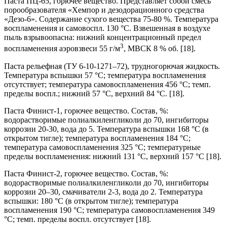
Паста ПЦ-65, горючее вещество. Представляет собой смесь
порообразователя «Хемпор и дезодорационного средства
«Дезо-6». Содержание сухого вещества 75-80 %. Температура
воспламенения и самовоспл. 130 °С. Взвешенная в воздухе
пыль взрывоопасна: нижний концентрационный предел
3
воспламенения аэровзвеси 55 г/м
, МВСК 8 % об. [18].
Паста рельефная (ТУ 6-10-1271–72), трудногорючая жидкость.
Температура вспышки 57 °С; температура воспламенения
отсутствует; температура самовоспламенения 456 °С; темп.
пределы воспл.; нижний 57 °С, верхний 84 °С. [18].
Паста Финист-1, горючее вещество. Состав, %:
водорастворимые полиалкиленгликоли до 70, ингибиторы
коррозии 20-30, вода до 5. Температура вспышки 168 °С (в
открытом тигле); температура воспламенения 184 °С;
температура самовоспламенения 325 °С; температурные
пределы воспламенения: нижний 131 °С, верхний 157 °С [18].
Паста Финист-2, горючее вещество. Состав, %:
водорастворимые полиалкиленгликоли до 70, ингибиторы
коррозии 20–30, смачиватели 2-3, вода до 2. Температура
вспышки: 180 °С (в открытом тигле); температура
воспламенения 190 °С; температура самовоспламенения 349
°С; темп. пределы воспл. отсутствует [18].