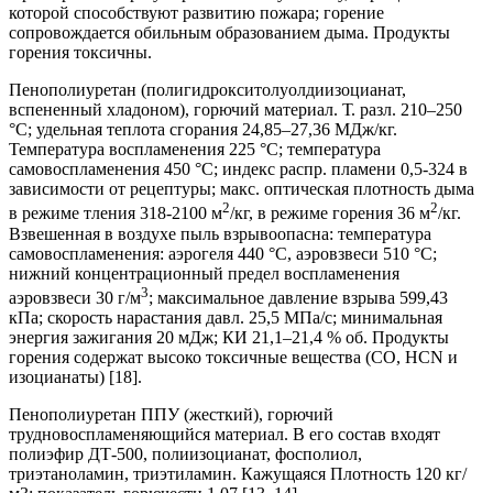
которой способствуют развитию пожара; горение
сопровождается обильным образованием дыма. Продукты
горения токсичны.
Пенополиуретан (полигидрокситолуолдиизоцианат,
вспененный хладоном), горючий материал. Т. разл. 210–250
°С; удельная теплота сгорания 24,85–27,36 МДж/кг.
Температура воспламенения 225 °С; температура
самовоспламенения 450 °С; индекс распр. пламени 0,5-324 в
зависимости от рецептуры; макс. оптическая плотность дыма
2
2
в режиме тления 318-2100 м
/кг, в режиме горения 36 м
/кг.
Взвешенная в воздухе пыль взрывоопасна: температура
самовоспламенения: аэрогеля 440 °С, аэровзвеси 510 °С;
нижний концентрационный предел воспламенения
3
аэровзвеси 30 г/м
; максимальное давление взрыва 599,43
кПа; скорость нарастания давл. 25,5 МПа/с; минимальная
энергия зажигания 20 мДж; КИ 21,1–21,4 % об. Продукты
горения содержат высоко токсичные вещества (СО, HCN и
изоцианаты) [18].
Пенополиуретан ППУ (жесткий), горючий
трудновоспламеняющийся материал. В его состав входят
полиэфир ДТ-500, полиизоцианат, фосполиол,
триэтаноламин, триэтиламин. Кажущаяся Плотность 120 кг/