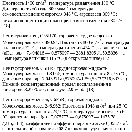
3
Плотность 1400 кг/м
; температура размягчения 180 °С.
Дисперсность образца 600 мкм. Температура
самовоспламенения: аэрогеля 348 °С, аэровзвеси 369 °С;
3
нижний концентрационный предел воспламенения 230 г/м
[18].
Пентатриаконтен, C35H70, горючее твердое вещество.
3
Молекулярная масса 490,94; Плотность 800 кг/м
; температура
плавления 75 °С; температура кипения 474 °С; давление пара
(кПа): lgp = 7,494816 — 0,875097 — 2881,8305 /(150,5836 + t);
Температура вспышки 115 °С (в открытом тигле) [42].
Пентафторбензол, C6HF5, трудногорючая жидкость.
Молекулярная масса 168,066; температура кипения 85,735 °С;
давление пара: lgp=7,045371-0,875097–1259,5373/(216,6873+t).
Нижний концентрационный предел воспламенения в
кислороде 3,29 % об., в воздухе 2,9 % об. [18].
Пентафторбромбензол, C6F5Br, горючая жидкость.
3
Молекулярная масса 246,962; Плотность 1948 кг/м
при 25 °С;
температура плавления -29,9 °С; температура кипения 135,6
°С; давление пара: lgp= 7,075777 — 0,875097 — 1475,78
2
/(215,33+t); коэффициент диффузии пара в воздухе 0,0587 см
/
с; энтальпия образования -208,7 ккал/моль; удельная теплота