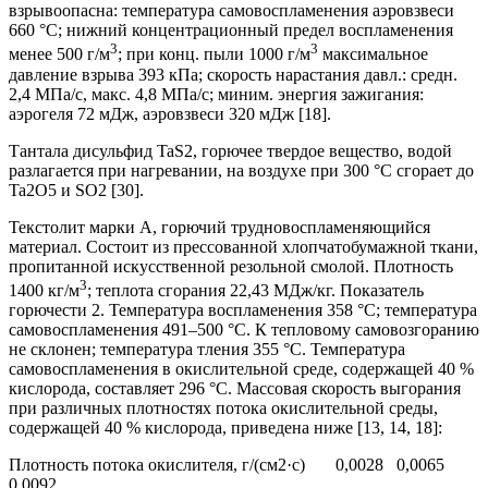
взрывоопасна: температура самовоспламенения аэровзвеси
660 °С; нижний концентрационный предел воспламенения
3
3
менее 500 г/м
; при конц. пыли 1000 г/м
максимальное
давление взрыва 393 кПа; скорость нарастания давл.: средн.
2,4 MПa/c, макс. 4,8 МПа/с; миним. энергия зажигания:
аэрогеля 72 мДж, аэровзвеси 320 мДж [18].
Тантала дисульфид TaS2, горючее твердое вещество, водой
разлагается при нагревании, на воздухе при 300 °С сгорает до
Ta2O5 и SO2 [30].
Текстолит марки А, горючий трудновоспламеняющийся
материал. Состоит из прессованной хлопчатобумажной ткани,
пропитанной искусственной резольной смолой. Плотность
3
1400 кг/м
; теплота сгорания 22,43 МДж/кг. Показатель
горючести 2. Температура воспламенения 358 °С; температура
самовоспламенения 491–500 °С. К тепловому самовозгоранию
не склонен; температура тления 355 °С. Температура
самовоспламенения в окислительной среде, содержащей 40 %
кислорода, составляет 296 °С. Массовая скорость выгорания
при различных плотностях потока окислительной среды,
содержащей 40 % кислорода, приведена ниже [13, 14, 18]:
Плотность потока окислителя, г/(см2·с) 0,0028 0,0065
0,0092