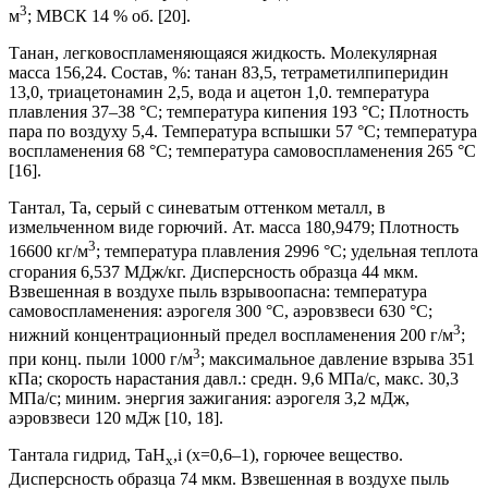
3
м
; МВСК 14 % об. [20].
Танан, легковоспламеняющаяся жидкость. Молекулярная
масса 156,24. Состав, %: танан 83,5, тетраметилпиперидин
13,0, триацетонамин 2,5, вода и ацетон 1,0. температура
плавления 37–38 °С; температура кипения 193 °С; Плотность
пара по воздуху 5,4. Температура вспышки 57 °С; температура
воспламенения 68 °С; температура самовоспламенения 265 °С
[16].
Тантал, Ta, серый с синеватым оттенком металл, в
измельченном виде горючий. Ат. масса 180,9479; Плотность
3
16600 кг/м
; температура плавления 2996 °С; удельная теплота
сгорания 6,537 МДж/кг. Дисперсность образца 44 мкм.
Взвешенная в воздухе пыль взрывоопасна: температура
самовоспламенения: аэрогеля 300 °С, аэровзвеси 630 °С;
3
нижний концентрационный предел воспламенения 200 г/м
;
3
при конц. пыли 1000 г/м
; максимальное давление взрыва 351
кПа; скорость нарастания давл.: средн. 9,6 МПа/с, макс. 30,3
МПа/с; миним. энергия зажигания: аэрогеля 3,2 мДж,
аэровзвеси 120 мДж [10, 18].
Тантала гидрид, TaH
,i (x=0,6–1), горючее вещество.
x
Дисперсность образца 74 мкм. Взвешенная в воздухе пыль