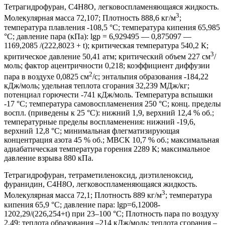
Тетрагидрофуран, C4H8O, легковоспламеняющаяся жидкость.
3
Молекулярная масса 72,107; Плотность 888,6 кг/м
;
температура плавления -108,5 °С; температура кипения 65,985
°С; давление пара (кПа): lgp = 6,929495 — 0,875097 —
1169,2085 /(222,8023 + t); критическая температура 540,2 К;
3
критическое давление 50,41 атм; критический объем 227 см
/
моль; фактор ацентричности 0,218; коэффициент диффузии
2
пара в воздухе 0,0825 см
/с; энтальпия образования -184,22
кДж/моль; удельная теплота сгорания 32,239 МДж/кг;
потенциал горючести -741 кДж/моль. Температура вспышки
-17 °С; температура самовоспламенения 250 °С; конц. пределы
воспл. (приведены к 25 °С): нижний 1,9, верхний 12,4 % об.;
температурные пределы воспламенения: нижний -19,6,
верхний 12,8 °С; минимальная флегматизирующая
концентрация азота 45 % об.; МВСК 10,7 % об.; максимальная
адиабатическая температура горения 2289 К; максимальное
давление взрыва 880 кПа.
Тетрагидрофуран, тетраметиленоксид, диэтиленоксид,
фуранидин, C4H8O, легковоспламеняющаяся жидкость.
3
Молекулярная масса 72,1; Плотность 889 кг/м
; температура
кипения 65,9 °С; давление пара: lgp=6,12008-
1202,29/(226,254+t) при 23–100 °С; Плотность пара по воздуху
2,49; теплота образования –214 кДж/моль; теплота сгорания –