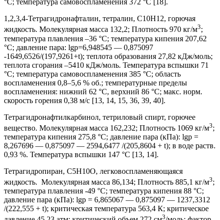
°С; температура самовоспламенения 372 °С [18].
1,2,3,4-Тетрагидронафталин, тетралин, C10H12, горючая
3
жидкость. Молекулярная масса 132,2; Плотность 970 кг/м
;
температура плавления –36 °С; температура кипения 207,62
°С; давление пара: lgр=6,948545 — 0,875097
-1649,6526/(197,9261+t); теплота образования 27,82 кДж/моль;
теплота сгорания –5410 кДж/моль. Температура вспышки 71
°С; температура самовоспламенения 385 °С; область
воспламенения 0,8–5,6 % об.; температурные пределы
воспламенения: нижний 62 °С, верхний 86 °С; макс. норм.
скорость горения 0,38 м/с [13, 14, 15, 36, 39, 40].
Тетрагидронафтилкарбинол, тетриловый спирт, горючее
3
вещество. Молекулярная масса 162,232; Плотность 1069 кг/м
;
температура кипения 275,8 °С; давление пара (кПа): lgp =
8,267696 — 0,875097 — 2594,6477 /(205,8604 + t); в воде раств.
0,93 %. Температура вспышки 147 °С [13, 14].
Тетрагидропиран, C5H10O, легковоспламеняющаяся
3
жидкость. Молекулярная масса 86,134; Плотность 885,1 кг/м
;
температура плавления -49 °С; температура кипения 88 °С;
давление пара (кПа): lgp = 6,865067 — 0,875097 — 1237,3312
/(222,555 + t); критическая температура 563,4 К; критическое
3
давление 45,23 атм; критический объем 272 см
/моль; фактор