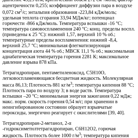
ацентричности 0,255; коэффициент диффузии пара в воздухе
2
0,072 см
/с; энтальпия образования -223,84 кДж/моль;
удельная теплота сгорания 33,94 МДж/кг; потенциал
горючести -866 кДж/моль. Температура вспышки -16 °С;
температура самовоспламенения 240 °С; конц. пределы воспл.
(приведены к 25 °С): нижний 1,57, верхний 10 % об.;
температурные пределы воспламенения: нижний -8,4,
верхний 25,7 °С; минимальная флегматизирующая
концентрация азота 44 % об.; МВСК 11,1 % об.; максимальная
адиабатическая температура горения 2281 К; максимальное
давление взрыва 878 кПа.
Тетрагидропиран, пентаметиленоксид, C5H10O,
легковоспламеняющаяся бесцветная жидкость. Молекулярная
3
масса 86,13; Плотность 881 кг/м
; температура кипения 88 °С;
Плотность пара по воздуху 3; в воде раств. Температура
вспышки –20 °С; минимальная энергия зажигания 0,22 мДж;
макс. норм. скорость горения 0,54 м/с; при хранении в
неингибированном состоянии образует взрывчатые
пероксиды, энергично реагирует с окислителями [39, 40].
Тетрагидропиран-2-метанол, 2-α
-гидроксиметнлтетрагидропиран, C6H12O2, горючая
3
жидкость. Плотность более 1000 г/м
; температура кипения