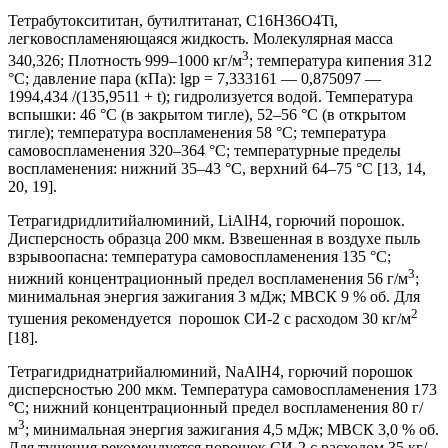
Тетрабутоксититан, бутилтитанат, C16H36O4Ti,
легковоспламеняющаяся жидкость. Молекулярная масса
3
340,326; Плотность 999–1000 кг/м
; температура кипения 312
°С; давление пара (кПа): lgp = 7,333161 — 0,875097 —
1994,434 /(135,9511 + t); гидролизуется водой. Температура
вспышки: 46 °С (в закрытом тигле), 52–56 °С (в открытом
тигле); температура воспламенения 58 °С; температура
самовоспламенения 320–364 °С; температурные пределы
воспламенения: нижний 35–43 °С, верхний 64–75 °С [13, 14,
20, 19].
Тетрагидридлитийалюминий, LiAlH4, горючий порошок.
Дисперсность образца 200 мкм. Взвешенная в воздухе пыль
взрывоопасна: температура самовоспламенения 135 °С;
3
нижний концентрационный предел воспламенения 56 г/м
;
минимальная энергия зажигания 3 мДж; МВСК 9 % об. Для
2
тушения рекомендуется порошок СИ-2 с расходом 30 кг/м
[18].
Тетрагидриднатрийалюминий, NaAlH4, горючий порошок
дисперсностью 200 мкм. Температура самовоспламенения 173
°С; нижний концентрационный предел воспламенения 80 г/
3
м
; минимальная энергия зажигания 4,5 мДж; МВСК 3,0 % об.
Для тушения рекомендуется порошок СИ-2 с расходом 35 кг/