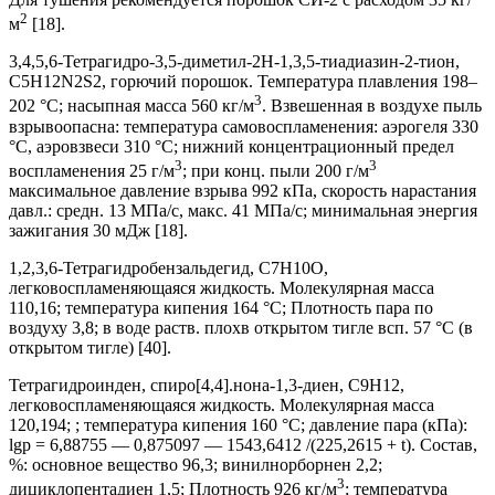
2
м
[18].
3,4,5,6-Тетрагидро-3,5-диметил-2Н-1,3,5-тиадиазин-2-тион,
C5H12N2S2, горючий порошок. Температура плавления 198–
3
202 °С; насыпная масса 560 кг/м
. Взвешенная в воздухе пыль
взрывоопасна: температура самовоспламенения: аэрогеля 330
°С, аэровзвеси 310 °С; нижний концентрационный предел
3
3
воспламенения 25 г/м
; при конц. пыли 200 г/м
максимальное давление взрыва 992 кПа, скорость нарастания
давл.: средн. 13 МПа/с, макс. 41 МПа/с; минимальная энергия
зажигания 30 мДж [18].
1,2,3,6-Тетрагидробензальдегид, C7H10O,
легковоспламеняющаяся жидкость. Молекулярная масса
110,16; температура кипения 164 °С; Плотность пара по
воздуху 3,8; в воде раств. плохв открытом тигле всп. 57 °С (в
открытом тигле) [40].
Тетрагидроинден, спиро[4,4].нона-1,3-диен, C9H12,
легковоспламеняющаяся жидкость. Молекулярная масса
120,194; ; температура кипения 160 °С; давление пара (кПа):
lgp = 6,88755 — 0,875097 — 1543,6412 /(225,2615 + t). Состав,
%: основное вещество 96,3; винилнорборнен 2,2;
3
дициклопентадиен 1,5; Плотность 926 кг/м
; температура