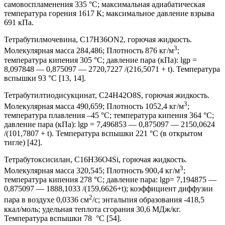
самовоспламенения 335 °С; максимальная адиабатическая
температура горения 1617 К; максимальное давление взрыва
691 кПа.
Тетрабутилмочевина, C17H36ON2, горючая жидкость.
3
Молекулярная масса 284,486; Плотность 876 кг/м
;
температура кипения 305 °С; давление пара (кПа): lgp =
8,097848 — 0,875097 — 2720,7227 /(216,5071 + t). Температура
вспышки 93 °С [13, 14].
Тетрабутилтиодисукцинат, C24H42O8S, горючая жидкость.
3
Молекулярная масса 490,659; Плотность 1052,4 кг/м
;
температура плавления –45 °С; температура кипения 364 °С;
давление пара (кПа): lgp = 7,496853 — 0,875097 — 2150,0624
/(101,7807 + t). Температура вспышки 221 °С (в открытом
тигле) [42].
Тетрабутоксисилан, C16H36O4Si, горючая жидкость.
3
Молекулярная масса 320,545; Плотность 900,4 кг/м
;
температура кипения 278 °С; давление пара: lgp= 7,194875 —
0,875097 — 1888,1033 /(159,6626+t); коэффициент диффузии
2
пара в воздухе 0,0336 см
/с; энтальпия образования -418,5
ккал/моль; удельная теплота сгорания 30,6 МДж/кг.
Температура вспышки 78 °С [54].