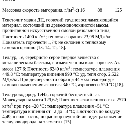
2
Массовая скорость выгорания, г/(м
·с) 16 88 125
Текстолит марки ДЦ, горючий трудновоспламеняющийся
материал, состоящий из древесноволокнистой массы,
пропитанной искусственной смолой резольного типа,
3
Плотность 1400 кг/м
; теплота сгорания 23,98 МДж/кг.
Показатель горючести 1,74; не склонен к тепловому
самовозгоранию [13, 14, 15, 18].
Теллур, Te, серебристо-серое твердое вещество с
металлическим блеском, в измельченном виде горючее. Ат.
3
масса 127,6; Плотность 6240 кг/м
; температура плавления
449,8 °С; температура кипения 990 °С; уд. тепл сгор. 2,522
МДж/кг. При дисперсности образца 44 мкм температура
самовоспламенения: аэрогеля 340 °С, аэровзвеси 550 °С [18].
Теллуроводород, TeH2, горючий бесцветный газ.
Молекулярная масса 129,62; Плотность сжиженного газа 2570
3
кг/м
при т-ре –20 °С; температура плавления –51 °С;
температура кипения от –2 до –3 °С; Плотность по воздуху
4,49; в воде раств., но раствор неустойчив: идет разложение
теллуроводорода на элементы [15].