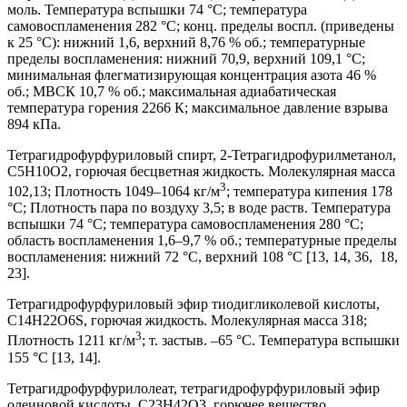
моль. Температура вспышки 74 °С; температура
самовоспламенения 282 °С; конц. пределы воспл. (приведены
к 25 °С): нижний 1,6, верхний 8,76 % об.; температурные
пределы воспламенения: нижний 70,9, верхний 109,1 °С;
минимальная флегматизирующая концентрация азота 46 %
об.; МВСК 10,7 % об.; максимальная адиабатическая
температура горения 2266 К; максимальное давление взрыва
894 кПа.
Тетрагидрофурфуриловый спирт, 2-Тетрагидрофурилметанол,
C5H10O2, горючая бесцветная жидкость. Молекулярная масса
3
102,13; Плотность 1049–1064 кг/м
; температура кипения 178
°С; Плотность пара по воздуху 3,5; в воде раств. Температура
вспышки 74 °С; температура самовоспламенения 280 °С;
область воспламенения 1,6–9,7 % об.; температурные пределы
воспламенения: нижний 72 °С, верхний 108 °С [13, 14, 36, 18,
23].
Тетрагидрофурфуриловый эфир тиодигликолевой кислоты,
C14H22O6S, горючая жидкость. Молекулярная масса 318;
3
Плотность 1211 кг/м
; т. застыв. –65 °С. Температура вспышки
155 °С [13, 14].
Тетрагидрофурфурилолеат, тетрагидрофурфуриловый эфир
олеиновой кислоты, C23H42O3, горючее вещество.