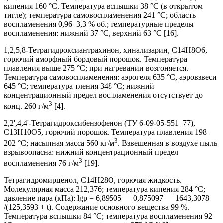
кипения 160 °С. Температура вспышки 38 °С (в открытом
тигле); температура самовоспламенения 241 °С; область
воспламенения 0,96–3,3 % об.; температурные пределы
воспламенения: нижний 37 °С, верхний 63 °С [16].
1,2,5,8-Тетрагидроксиантрахинон, хинализарин, C14H8O6,
горючий аморфный бордовый порошок. Температура
плавления выше 275 °С; при нагревании возгоняется.
Температура самовоспламенения: аэрогеля 635 °С, аэровзвеси
645 °С; температура тления 348 °С; нижний
концентрационный предел воспламенения отсутствует до
3
конц. 260 г/м
[4].
2,2',4,4'-Тетрагидроксибензофенон (ТУ 6-09-05-551–77),
C13H10O5, горючий порошок. Температура плавления 198–
3
202 °С; насыпная масса 560 кг/м
. Взвешенная в воздухе пыль
взрывоопасна: нижний концентрационный предел
3
воспламенения 76 г/м
[19].
Тетрагидромирценол, C14H28O, горючая жидкость.
Молекулярная масса 212,376; температура кипения 284 °С;
давление пара (кПа): lgp = 6,89505 — 0,875097 — 1643,3078
/(125,3593 + t). Содержание основного вещества 99 %.
Температура вспышки 84 °С; температура воспламенения 92