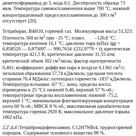
диметилформамид до 5, вода 0,1. Дисперсность образца 73
мкм. Температура самовоспламенения выше 700 °С; нижний
3
концентрационный предел воспламенения до 300 г/м
отсутствует [20].
Тетраборан, B4H10, горючий газ. Молекулярная масса 53,323;
3
Плотность 560 кг/м
при –35 °С; плавл. –120,8 °С;
температура кипения 16,1 °С; давление пара (кПа): lgp =
6,858529 — 0,875097 — 990,7634 /(232,9779 + t); критическая
температура 421,5 К; критическое давление 31,55 атм;
3
критический объем 302 см
/моль; фактор ацентричности
2
0,401; коэффициент диффузии пара в воздухе 0,1361 см
/с;
энтальпия образования 57,74 кДж/моль; удельная теплота
сгорания 70,4 МДж/кг; потенциал горючести -1837 кДж/моль.
Температура вспышки -67 °С; конц. пределы воспл.
(приведены к 25 °С): нижний 0,46, верхний 57 % об.;
температурные пределы воспламенения: нижний -75,2,
верхний 1 °С; минимальная флегматизирующая концентрация
азота 60 % об.; МВСК 8 % об.; максимальная адиабатическая
температура горения 2920 К; максимальное давление взрыва
1002 кПа.
2,2',4,4'-Тетрабромдифениламин, C12H7NBr4, трудногорючий
порошок. Содержание основного вещества 98 %.