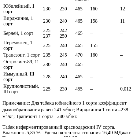
Юбилейный, 1
230
230
465
160
12
сорт
Вирджиния, 1
230
240
465
158
11
сорт
225–
242–
Берлей, 1 сорт
465
–
–
237
250
Переможец, 1
225
240
465
155
–
сорт
Трапезонт, 1 сорт
235
245
470
160
–
Остролист-89, 11
230
240
465
–
–
сорт
Иммунный, III
228
240
465
–
–
сорт
Крупнолистный,
225
230
455
–
0,012
III сорт
Примечание: Для табака юбилейного 1 сорта коэффициент
2
дымообразования равен 241 м
/кг; Вирджиния 1 сорта –238
2
2
м
/кг; Трапезонт 1 сорта –240 м
/кг.
Табак неферментированный краснодарский IV сорта.
Влажность 5,85 %. Удельная теплота сгорания 16,49 МДж/кг.