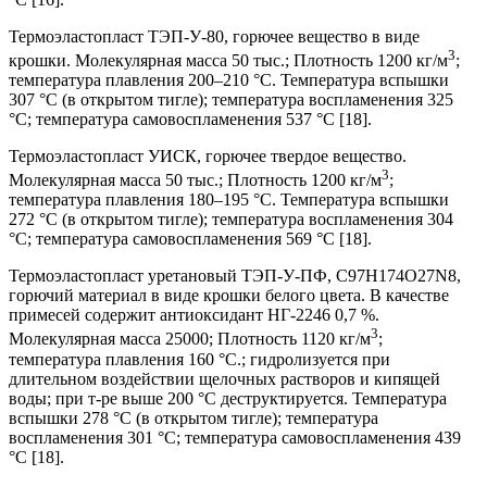
Термоэластопласт ТЭП-У-80, горючее вещество в виде
3
крошки. Молекулярная масса 50 тыс.; Плотность 1200 кг/м
;
температура плавления 200–210 °С. Температура вспышки
307 °С (в открытом тигле); температура воспламенения 325
°С; температура самовоспламенения 537 °С [18].
Термоэластопласт УИСК, горючее твердое вещество.
3
Молекулярная масса 50 тыс.; Плотность 1200 кг/м
;
температура плавления 180–195 °С. Температура вспышки
272 °С (в открытом тигле); температура воспламенения 304
°С; температура самовоспламенения 569 °С [18].
Термоэластопласт уретановый ТЭП-У-ПФ, C97H174O27N8,
горючий материал в виде крошки белого цвета. В качестве
примесей содержит антиоксидант НГ-2246 0,7 %.
3
Молекулярная масса 25000; Плотность 1120 кг/м
;
температура плавления 160 °С.; гидролизуется при
длительном воздействии щелочных растворов и кипящей
воды; при т-ре выше 200 °С деструктируется. Температура
вспышки 278 °С (в открытом тигле); температура
воспламенения 301 °С; температура самовоспламенения 439
°С [18].