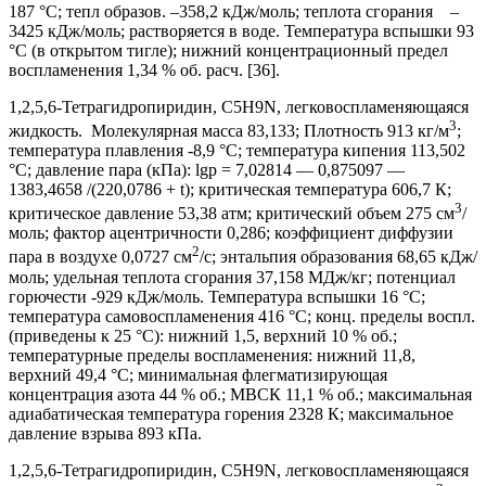
187 °С; тепл образов. –358,2 кДж/моль; теплота сгорания –
3425 кДж/моль; растворяется в воде. Температура вспышки 93
°С (в открытом тигле); нижний концентрационный предел
воспламенения 1,34 % об. расч. [36].
1,2,5,6-Тетрагидропиридин, C5H9N, легковоспламеняющаяся
3
жидкость. Молекулярная масса 83,133; Плотность 913 кг/м
;
температура плавления -8,9 °С; температура кипения 113,502
°С; давление пара (кПа): lgp = 7,02814 — 0,875097 —
1383,4658 /(220,0786 + t); критическая температура 606,7 К;
3
критическое давление 53,38 атм; критический объем 275 см
/
моль; фактор ацентричности 0,286; коэффициент диффузии
2
пара в воздухе 0,0727 см
/с; энтальпия образования 68,65 кДж/
моль; удельная теплота сгорания 37,158 МДж/кг; потенциал
горючести -929 кДж/моль. Температура вспышки 16 °С;
температура самовоспламенения 416 °С; конц. пределы воспл.
(приведены к 25 °С): нижний 1,5, верхний 10 % об.;
температурные пределы воспламенения: нижний 11,8,
верхний 49,4 °С; минимальная флегматизирующая
концентрация азота 44 % об.; МВСК 11,1 % об.; максимальная
адиабатическая температура горения 2328 К; максимальное
давление взрыва 893 кПа.
1,2,5,6-Тетрагидропиридин, C5H9N, легковоспламеняющаяся