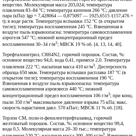
вещество. Молекулярная масса 203,024; температура
плавления 83–84 °С; температура кипения 266 °С; давление
пара (кПа): lgp = 7,428064 — 0,875097 — 1925,6515 /(157,476 +
t); в воде раств. Температура вспышки 152 °С (в открытом
тигле); температура воспламенения 245 °С. Взвешенная в
воздухе пыль взрывоопасна: температура самовоспламенения
аэрогеля 547 °С; нижний концентрационный предел
3
воспламенения 30–34 г/м
; МВСК 19 % об. [4, 13, 14, 40].
Терефталонитрил, C8H4N2, горючий порошок. Состав, %:
основное вещество 94,0, вода 0,41, примеси 2,0. Температура
3
плавления 222 °С; насыпная масса 410 кг/м
. Дисперсность
образца 650 мкм. Температура вспышки расплава 187 °С (в
открытом тигле); температура воспламенения 190 °С.
Взвешенная в воздухе пыль взрывоопасна: температура
самовоспламенения аэровзвеси 440 °С; нижний
3
концентрационный предел воспламенения 106 г/м
; при конц.
3
пыли 350 г/м
максимальное давление взрыва 75 кПа; макс.
скорость нарастания давл. 570 кПа/с; МВСК 11 % об. [18].
Терлон СМ, поли-п-фенилентерефталамид, горючий
желтоватый порошок. Состав, %: основное вещество 99,4,
вода 0,5. Молекулярная масса 20–30 тыс.; температура
3
плавления 520 °С; насыпная масса 300–400 кг/м
. Взвешенная