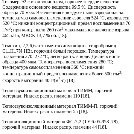
Теломер Э2 с изопропанолом, горючее твердое вещество.
Содержание основного вещества 99,5 %. Дисперсность
образца 70 мкм. Взвешенная в воздухе пыль взрывоопасна:
температура самовоспламенения: аэрогеля 524 °С, аэровзвеси
520 °С; нижний концентрационный предел воспламенения 76
3
3
г/м
; при конц. пыли 260 г/м
максимальное давление взрыва
465 кПа; МВСК 13,7 % об. [18].
Темехин, 2,2,6,6-тетраметилхинуклидина гидробромид
C11H17N·HBr, горючий белый порошок. Температура
плавления 270–272 °С, легко раств. в воде. Дисперсность
образца 400 мкм. Температура воспламенения 280 °С;
температура самовоспламенения 360 °С; нижний
3
концентрационный предел воспламенения более 500 г/м
;
2
скорость выгорания 40 г/(м
·с) [18].
Теплозвукоизоляционный материал ТИММ, горючий
материал. Индекс распр. пламени 110 [18].
Теплозвукоизоляционный материал ТИММ-П, горючий
материал. Индекс распр. пламени 55 [18].
Теплоизоляционный материал ФС-7-2 (ТУ 6-05-958–78),
горючий материал. Индекс распр. пламени 44 [18].