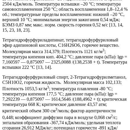
2504 кДж/моль. Температура вспышки –20 °С; температура
самовоспламенения 250 °С; область воспламенения 1,8–12,4 %
об.; температурные пределы воспламенения: нижний –20 °С,
верхний 10 °С; минимальная энергия зажигания 0,54 мДж;
БЭМЗ 0,87 мм; макс. норм. скорость горения 0,52 м/с [13, 14,
15, 23, 18, 23].
Тетрагидрофурфуриладипинат, тетрагидрофурфуриловый
эфир адипиновой кислоты, C16H26O6, горючее вещество.
3
Молекулярная масса 314,379; Плотность 1121 кг/м
;
температура кипения кип. 404,2 °С; давление пара (кПа): lgp =
7,160597 — 0,875097 — 2325,0088 /(138,2538 + t). Температура
вспышки 222 °С [13, 14].
Тетрагидрофурфуриловый спирт, 2-Тетрагидрофурилметанол,
C5H10O2, горючая жидкость. Молекулярная масса 102,133;
3
Плотность 1053,5 кг/м
; температура плавления -80 °С;
температура кипения 177,5 °С; давление пара (кПа): lgp =
7,292239 — 0,875097 — 1614,5646 /(188,4962 + t); критическая
температура 668 К; критическое давление 43,57 атм;
3
критический объем 300 см
/моль; фактор ацентричности
2
0,448; коэффициент диффузии пара в воздухе 0,068 см
/с;
энтальпия образования -367,74 кДж/моль; удельная теплота
сгорания 26,912 МДж/кг; потенциал горючести -891 кДж/