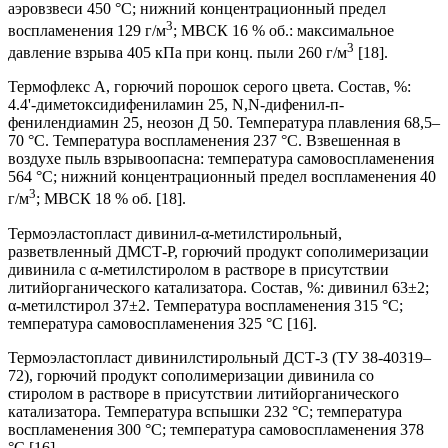
аэровзвеси 450 °С; нижний концентрационный предел
3
воспламенения 129 г/м
; МВСК 16 % об.: максимальное
3
давление взрыва 405 кПа при конц. пыли 260 г/м
[18].
Термофлекс А, горючий порошок серого цвета. Состав, %:
4.4'-диметоксидифениламин 25, N,N-дифенил-п-
фенилендиамин 25, неозон Д 50. Температура плавления 68,5–
70 °С. Температура воспламенения 237 °С. Взвешенная в
воздухе пыль взрывоопасна: температура самовоспламенения
564 °С; нижний концентрационный предел воспламенения 40
3
г/м
; МВСК 18 % об. [18].
Термоэластопласт дивинил-α-метилстирольный,
разветвленный ДМСТ-Р, горючий продукт сополимеризации
дивинила с α-метилстиролом в растворе в присутствии
литийорганического катализатора. Состав, %: дивинил 63±2;
α-метилстирол 37±2. Температура воспламенения 315 °С;
температура самовоспламенения 325 °С [16].
Термоэластопласт дивинилстирольный ДСТ-3 (ТУ 38-40319–
72), горючий продукт сополимеризации дивинила со
стиролом в растворе в присутствии литийорганического
катализатора. Температура вспышки 232 °С; температура
воспламенения 300 °С; температура самовоспламенения 378
°С [16].