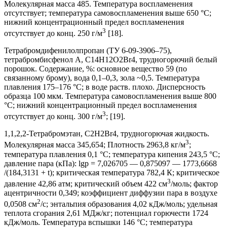
Молекулярная масса 485. Температура воспламенения
отсутствует; температура самовоспламенения выше 650 °С;
нижний концентрационный предел воспламенения
3
отсутствует до конц. 250 г/м
[18].
Тетрабромдифенилолпропан (ТУ 6-09-3906–75),
тетрабромбисфенол A, C14H12O2Br4, трудногорючий белый
порошок. Содержание, %: основное вещество 59 (по
связанному брому), вода 0,1–0,3, зола ~0,5. Температура
плавления 175–176 °С; в воде раств. плохо. Дисперсность
образца 100 мкм. Температура самовоспламенения выше 800
°С; нижний концентрационный предел воспламенения
3
отсутствует до конц. 300 г/м
; [19].
1,1,2,2-Тетрабромэтан, C2H2Br4, трудногорючая жидкость.
3
Молекулярная масса 345,654; Плотность 2963,8 кг/м
;
температура плавления 0,1 °С; температура кипения 243,5 °С;
давление пара (кПа): lgp = 7,026705 — 0,875097 — 1773,6668
/(184,3131 + t); критическая температура 782,4 К; критическое
3
давление 42,86 атм; критический объем 422 см
/моль; фактор
ацентричности 0,349; коэффициент диффузии пара в воздухе
2
0,0508 см
/с; энтальпия образования 4,02 кДж/моль; удельная
теплота сгорания 2,61 МДж/кг; потенциал горючести 1724
кДж/моль. Температура вспышки 146 °С; температура