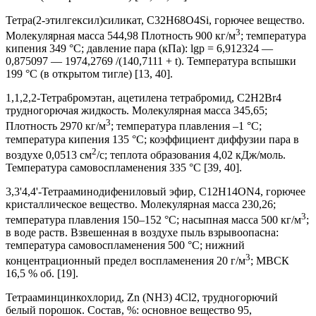
Тетра(2-этилгексил)силикат, C32H68O4Si, горючее вещество.
3
Молекулярная масса 544,98 Плотность 900 кг/м
; температура
кипения 349 °С; давление пара (кПа): lgp = 6,912324 —
0,875097 — 1974,2769 /(140,7111 + t). Температура вспышки
199 °С (в открытом тигле) [13, 40].
1,1,2,2-Тетра6ромэтан, ацетилена тетрабромид, C2H2Br4
трудногорючая жидкость. Молекулярная масса 345,65;
3
Плотность 2970 кг/м
; температура плавления –1 °С;
температура кипения 135 °С; коэффициент диффузии пара в
2
воздухе 0,0513 см
/с; теплота образования 4,02 кДж/моль.
Температура самовоспламенения 335 °С [39, 40].
3,3'4,4'-Тетрааминодифениловый эфир, C12H14ON4, горючее
кристаллическое вещество. Молекулярная масса 230,26;
3
температура плавления 150–152 °С; насыпная масса 500 кг/м
;
в воде раств. Взвешенная в воздухе пыль взрывоопасна:
температура самовоспламенения 500 °С; нижний
3
концентрационный предел воспламенения 20 г/м
; МВСК
16,5 % об. [19].
Тетрааминцинкохлорид, Zn (NH3) 4Cl2, трудногорючий
белый порошок. Состав, %: основное вещество 95,