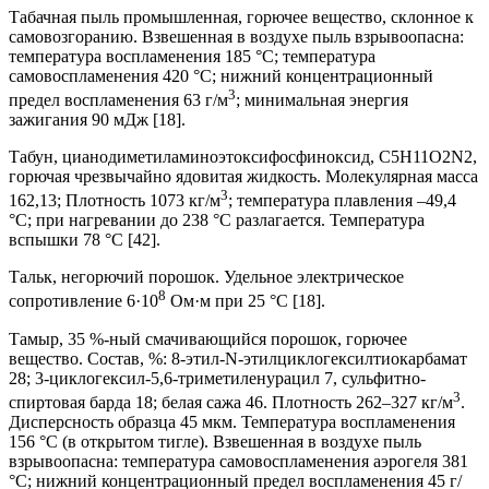
Табачная пыль промышленная, горючее вещество, склонное к
самовозгоранию. Взвешенная в воздухе пыль взрывоопасна:
температура воспламенения 185 °С; температура
самовоспламенения 420 °С; нижний концентрационный
3
предел воспламенения 63 г/м
; минимальная энергия
зажигания 90 мДж [18].
Табун, цианодиметиламиноэтоксифосфиноксид, C5H11O2N2,
горючая чрезвычайно ядовитая жидкость. Молекулярная масса
3
162,13; Плотность 1073 кг/м
; температура плавления –49,4
°С; при нагревании до 238 °С разлагается. Температура
вспышки 78 °С [42].
Тальк, негорючий порошок. Удельное электрическое
8
сопротивление 6·10
Ом·м при 25 °С [18].
Тамыр, 35 %-ный смачивающийся порошок, горючее
вещество. Состав, %: 8-этил-N-этилциклогексилтиокарбамат
28; 3-циклогексил-5,6-триметиленурацил 7, сульфитно-
3
спиртовая барда 18; белая сажа 46. Плотность 262–327 кг/м
.
Дисперсность образца 45 мкм. Температура воспламенения
156 °С (в открытом тигле). Взвешенная в воздухе пыль
взрывоопасна: температура самовоспламенения аэрогеля 381
°С; нижний концентрационный предел воспламенения 45 г/