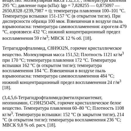
вещество. Молекулярная масса 152,15; ; температура кипения
295 °С; давление пара (кПа): lgp = 7,828255 — 0,875097 —
2650,8328 /(239,7987 + t); температура плавления 100–101 °С.
Температура вспышки 151-157 °С (в открытом тигле). При
дисперсности образца 100 мкм. Взвешенная в воздухе пыль
взрывоопасна: температура самовоспламенения: аэрогеля 479
°С, аэровзвеси 432 °С; нижний концентрационный предел
3
воспламенения 59 г/м
; МВСК 12 % об. [18].
Тетрагидрофталимид, C8H9O2N, горючее кристаллическое
3
вещество. Молекулярная масса 151,52; Плотность 1121 кг/м
при 170 °С; температура плавления 172 °С. Температура
вспышки 162 °С (в открытом тигле); температура
воспламенения 184 °С. Взвешенная в воздухе пыль
взрывоопасна: температура самовоспламенения 484 °С;
3
нижний концентрационный предел воспламенения 24 г/м
[18].
(3,4,5,6-Тетрагидрофталимидо)метилхризантемат,
неопинамин, C19H25O4N, горючее кристаллическое белое
вещество. Температура плавления 60–80 °С; Плотность 1108
3
кг/м
. Температура вспышки: 152 °С (в закрытом тигле), 214
°С (в открытом тигле): температура воспламенения 236 °С;
МВСК 9,8 % об. расч. [18].