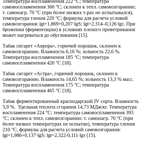
Температура воспламенения 222 °С; температура
самовоспламенения 360 °С; склонен к тепл. самовозгоранию;
т. самонагр. 70 °С (при более низких т-рах не испытывался),
температура тления 220 °С; формулы для расчета условий
самовозгорания: lgt=1,869+0,207·lgS; lgt=2,314–0,126·lgτ. При
брожении (ферментации) в условиях плохого проветривания
может нагреваться до обугливания [15].
Табак сигарет «Аврора», горючий порошок, склонен к
самовозгоранию. Влажность 6,16 %; зольность 22,6 %.
Температура воспламенения 185 °С; температура
самовоспламенения 420 °С [18].
Табак сигарет «Астра», горючий порошок, склонен к
самовозгоранию. Влажность 14,65 %; зольность 13,3 % масс.
Температура воспламенения 175 °С; температура
самовоспламенения 465 °С [18].
Табак ферментированный краснодарский IV сорта. Влажность
5,9 %. Удельная теплота сгорания 14,73 МДж/кг. Температура
воспламенения 224 °С; температура самовоспламенения 393
°С; склонен к тепл. самовозгоранию: т. самонагр. 70 °С (при
более низких температурах не испытан), температура тления
210 °С, формулы для расчета условий самовозгорания:
lgt=1,986+0,137·lgS; lgt=2,322-0,111·lgτ [15].