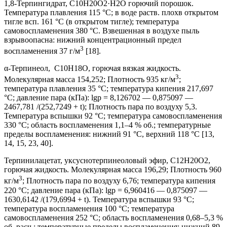
1,8-Терпингидрат, C10H20O2·H2O горючий порошок.
Температура плавления 115 °С; в воде раств. плохв открытом
тигле всп. 161 °С (в открытом тигле); температура
самовоспламенения 380 °С. Взвешенная в воздухе пыль
взрывоопасна: нижний концентрационный предел
3
воспламенения 37 г/м
[18].
α-Терпинеол, C10H18O, горючая вязкая жидкость.
3
Молекулярная масса 154,252; Плотность 935 кг/м
;
температура плавления 35 °С; температура кипения 217,697
°С; давление пара (кПа): lgp = 8,126702 — 0,875097 —
2467,781 /(252,7249 + t); Плотность пара по воздуху 5,3.
Температура вспышки 92 °С; температура самовоспламенения
330 °С; область воспламенения 1,1–4 % об.; температурные
пределы воспламенения: нижний 91 °С, верхний 118 °С [13,
14, 15, 23, 40].
Терпинилацетат, уксуснотерпинеоловый эфир, C12H20O2,
горючая жидкость. Молекулярная масса 196,29; Плотность 960
3
кг/м
; Плотность пара по воздуху 6,76; температура кипения
220 °С; давление пара (кПа): lgp = 6,960416 — 0,875097 —
1630,6142 /(179,6994 + t). Температура вспышки 93 °С;
температура воспламенения 100 °С; температура
самовоспламенения 252 °С; область воспламенения 0,68–5,3 %
об. расч.; температурные пределы воспламенения: нижний 89