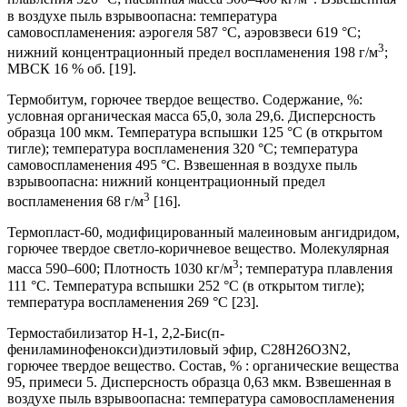
в воздухе пыль взрывоопасна: температура
самовоспламенения: аэрогеля 587 °С, аэровзвеси 619 °С;
3
нижний концентрационный предел воспламенения 198 г/м
;
МВСК 16 % об. [19].
Термобитум, горючее твердое вещество. Содержание, %:
условная органическая масса 65,0, зола 29,6. Дисперсность
образца 100 мкм. Температура вспышки 125 °С (в открытом
тигле); температура воспламенения 320 °С; температура
самовоспламенения 495 °С. Взвешенная в воздухе пыль
взрывоопасна: нижний концентрационный предел
3
воспламенения 68 г/м
[16].
Термопласт-60, модифицированный малеиновым ангидридом,
горючее твердое светло-коричневое вещество. Молекулярная
3
масса 590–600; Плотность 1030 кг/м
; температура плавления
111 °С. Температура вспышки 252 °С (в открытом тигле);
температура воспламенения 269 °С [23].
Термостабилизатор Н-1, 2,2-Бис(п-
фениламинофенокси)диэтиловый эфир, C28H26O3N2,
горючее твердое вещество. Состав, % : органические вещества
95, примеси 5. Дисперсность образца 0,63 мкм. Взвешенная в
воздухе пыль взрывоопасна: температура самовоспламенения