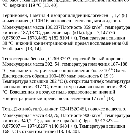
°С. верхний 119 °С [13, 40].
Терпинолен, 1-метил-4-изопропилиденциклогексен-1, 1,4 (8)
-п-ментадиен, C10H16, легковоспламеняющаяся жидкость.
3
Молекулярная масса 136,237Плотность 859 кг/м
; температура
кипения 187,13 °С; давление пара (кПа): lgp = 7,147576 —
0,875097 — 1578,4482 /(182,8104 + t). Температура вспышки
38 °С; нижний концентрационный предел воспламенения 0,8
% об. расч. [13, 14].
Тестостерона бензоат, C26H32O3, горючий белый порошок.
Молекулярная масса 392, 54; температура плавления 187–188
14
°С; удельное электрическое сопротивление более 10
Ом·м.
Дисперсность образца 100–160 мкм; влажность 0,19 %.
Температура вспышки 282 °С (в открытом тигле); температура
воспламенения 317 °С; температура самовоспламенения 398
°С. Взвешенная в воздухе пыль взрывоопасна: нижний
3
концентрационный предел воспламенения 17 г/м
[18].
Тетра(2-этилбутил)силикат, C24H52O4Si, горючее вещество.
3
Молекулярная масса 432,76; Плотность 900 кг/м
; температура
кипения 349,2 °С; давление пара (кПа): lgp = 6,912323 —
0,875097 — 1974,8297 /(140,6484 + t). Температура вспышки
168 °С (в открытом тигле) [13, 14, 40].