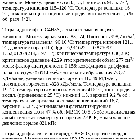
3
жидкость. Молекулярная масса 83,13; Плотность 913 кг/м
;
температура кипения 115–120 °С. Температура вспышки 16
°С; нижний концентрационный предел воспламенения 1,5 %
об. расч. [42].
Тетрагидротиофен, C4H8S, легковоспламеняющаяся
3
жидкость. Молекулярная масса 88,174; Плотность 998,7 кг/м
;
температура плавления -96,16 °С; температура кипения 121,1
°С; давление пара (кПа): lgp = 6,911622 — 0,875097 —
1352,0126 /(214,3197 + t); критическая температура 630,2 К;
3
критическое давление 42,29 атм; критический объем 277 см
/
моль; фактор ацентричности 0,156; коэффициент диффузии
2
пара в воздухе 0,0714 см
/с; энтальпия образования -33,81
кДж/моль; удельная теплота сгорания 31,349 МДж/кг;
потенциал горючести -828 кДж/моль. Температура вспышки
19 °С; температура самовоспламенения 416 °С; конц. пределы
воспл. (приведены к 25 °С): нижний 1,5, верхний 9,2 % об.;
температурные пределы воспламенения: нижний 16,7,
верхний 53,3 °С; минимальная флегматизирующая
концентрация азота 47 % об.; МВСК 10,5 % об.; максимальная
адиабатическая температура горения 2299 К; максимальное
давление взрыва 821 кПа.
Тетрагидрофталевый ангидрид, C8H8O3, горючее твердое