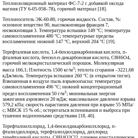
Теплоизоляционный материал ФС-7-2 с добавкой оксида
магния (ТУ 6-05-958–78), горючий материал [18].
Теплоноситель ЭК-60-80, горючая жидкость. Состав, %:
основное вещество 90, высококипящая фракция 7,
низкокипящая 3. Температура вспышки 149 °С; температура
самовоспламенения 480 °С; температурные пределы
воспламенения: нижний 147 °С, верхний 204 °С [19].
Терефталевая кислота, 1,4-бензолдикарбоновая кислота, п-
фталевая кислота, бензол-п-дикарбоновая кислота, C8H6O4,
горючий мелкокристаллический порошок. Молекулярная
3
масса 166,1; Плотность 1500 кг/м
; теплота сгорания –3221,68
кДж/моль. Температура вспышки 260 °С (в открытом тигле).
Взвешенная в воздухе пыль взрывоопасна: температура
самовоспламенения 496 °С; нижний концентрационный
3
предел воспламенения 50 г/м
; минимальная энергия
зажигания аэровзвеси 20 мДж; максимальное давление взрыва
579,2 кПа; скорость нарастания давления при взрыве 55 МПа/
с; МВСК 15 % об.; остерегаться вспенивания и выброса при
тушении водопенными средствами [18, 40].
Терефталоилхлорид, 1,4-бензолдикарбонилхлорид, п-
фталилдихлорид, терефталилдихлорид, дихлорид
терефталевой кислоты, C8H4O2Cl2, горючее кристаллическое