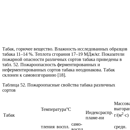
Табак, горючее вещество. Влажность исследованных образцов
табака 11–14 %. Теплота сгорания 17–19 МДж/кг. Показатели
пожарной опасности различных сортов табака приведены в
табл. 52. Пожароопасность ферментированных и
неферментированных сортов табака неодинакова. Табак
склонен к самовозгоранию [18].
Таблица 52. Пожароопасные свойства табака различных
сортов
Массова
выгора
Температура°С
Индексраспр.
2
Табак
г/(м
·с)
пламе-ни
само-
тления
воспл.
средн.
воспл.