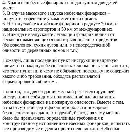
4. Храните небесные фонарики в недоступном для детей
месте.
5. В случае массового запуска небесных фонариков –
получите разрешение у компетентного органа.
6. Не запускайте китайские фонарики в радиусе 20 км от
национальных аэропортов и 50 км от международных.
7. Никогда не запускайте летающий фонарик вблизи от
легковоспламеняющихся или взрывоопасных предметов
(бензоколонок, сухих лугов или, в непосредственной
близости от деревянных домов и т.п.).
Пожалуй, лишь последний пункт инструкции напрямую
влияет на пожарную безопасность. Однако нельзя не заметить,
что этот пункт ни к чему не обязывает, поскольку не содержит
какого-либо требования, обходясь расплывчатой
формулировкой «вблизи»…
Понятно, что для создания жесткой регламентирующей
инструкции необходимы полномасштабные испытания
небесных фонариков на пожарную опасность. Вместе с тем,
из-за отсутствия сертификации в области пожарной
безопасности для данных изделий, благодаря чему можно
было бы предъявлять определенные требования к
конструктивному исполнению небесных фонариков, испытать
все производимые изделия просто невозможно. Небесные