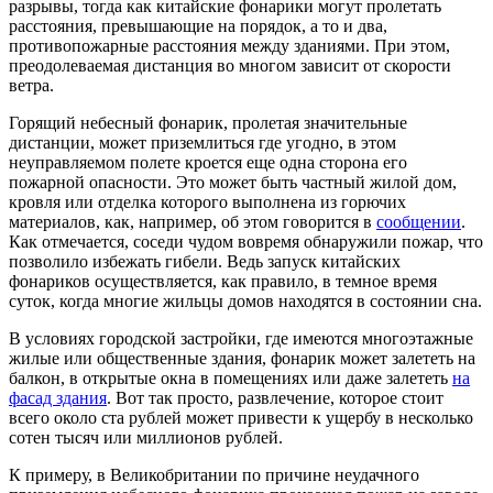
разрывы, тогда как китайские фонарики могут пролетать
расстояния, превышающие на порядок, а то и два,
противопожарные расстояния между зданиями. При этом,
преодолеваемая дистанция во многом зависит от скорости
ветра.
Горящий небесный фонарик, пролетая значительные
дистанции, может приземлиться где угодно, в этом
неуправляемом полете кроется еще одна сторона его
пожарной опасности. Это может быть частный жилой дом,
кровля или отделка которого выполнена из горючих
материалов, как, например, об этом говорится в
сообщении
.
Как отмечается, соседи чудом вовремя обнаружили пожар, что
позволило избежать гибели. Ведь запуск китайских
фонариков осуществляется, как правило, в темное время
суток, когда многие жильцы домов находятся в состоянии сна.
В условиях городской застройки, где имеются многоэтажные
жилые или общественные здания, фонарик может залететь на
балкон, в открытые окна в помещениях или даже залететь
на
фасад здания
. Вот так просто, развлечение, которое стоит
всего около ста рублей может привести к ущербу в несколько
сотен тысяч или миллионов рублей.
К примеру, в Великобритании по причине неудачного