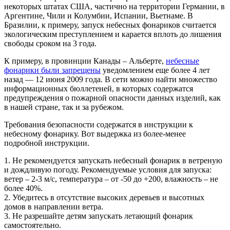
некоторых штатах США, частично на территории Германии, в
Аргентине, Чили и Колумбии, Испании, Вьетнаме. В
Бразилии, к примеру, запуск небесных фонариков считается
экологическим преступлением и карается вплоть до лишения
свободы сроком на 3 года.
К примеру, в провинции Канады – Альберте,
небесные
фонарики были запрещены
уведомлением еще более 4 лет
назад — 12 июня 2009 года. В сети можно найти множество
информационных бюллетеней, в которых содержатся
предупреждения о пожарной опасности данных изделий, как
в нашей стране, так и за рубежом.
Требования безопасности содержатся в инструкции к
небесному фонарику. Вот выдержка из более-менее
подробной инструкции.
1. Не рекомендуется запускать небесный фонарик в ветреную
и дождливую погоду. Рекомендуемые условия для запуска:
ветер – 2-3 м/с, температура – от -50 до +200, влажность – не
более 40%.
2. Убедитесь в отсутствие высоких деревьев и высотных
домов в направлении ветра.
3. Не разрешайте детям запускать летающий фонарик
самостоятельно.